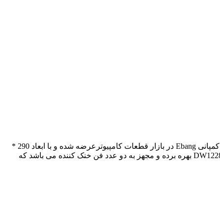
یک نوع دستگاه استخراج ارز رمزنگاری شده است که در تاریخ می 2018 با کیفیت ساخت عالی توسط کمپانی Ebang در بازار قطعات کامپیوترعرضه شده و با ابعاد 290 *
155 * 126 میلیمتر و وزن 4700 گرم به فروش می رسد. این دستگاه ماینر برای رمزنگاری اطلاعات از الگوریتم پردازشی SHA-256 و چیپ DW1228 بهره برده و مجهز به دو عدد فن خنک کننده می باشد که