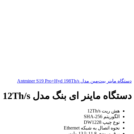
دستگاه ماینر بیت‌مین مدل Antminer S19 Pro+Hyd 198Th/s
دستگاه ماینر ای بنگ مدل Ebang Ebit E9.2 12Th/s
هش ریت 12Th/s
الگوریتم SHA-256
نوع چیپ DW1228
نحوه اتصال به شبکه Ethernet
برق ورودی 11.8 تا 13 ولت