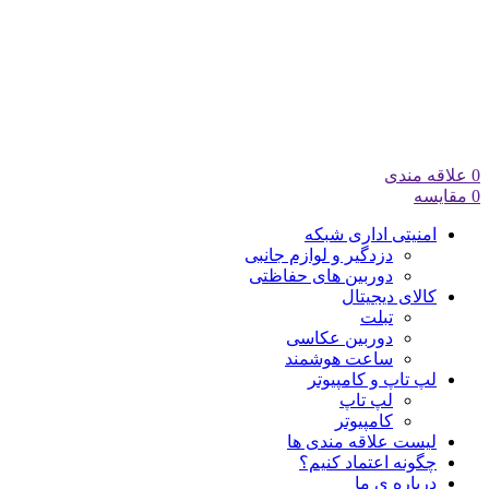
0
علاقه مندی
0
مقایسه
امنیتی اداری شبکه
دزدگیر و لوازم جانبی
دوربین های حفاظتی
کالای دیجیتال
تبلت
دوربین عکاسی
ساعت هوشمند
لپ تاپ و کامپیوتر
لپ تاپ
کامپیوتر
لیست علاقه مندی ها
چگونه اعتماد کنیم؟
درباره ی ما