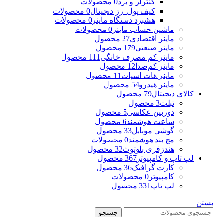
کنترلر و برد
0 محصولات
کیف پول ارز دیجیتال
0 محصولات
هشبرد دستگاه ماینر
0 محصولات
ماشین حساب ماینر
0 محصولات
ماینر اقتصادی
27 محصول
ماینر صنعتی
179 محصول
ماینر کم مصرف خانگی
111 محصول
ماینر کم‌صدا
12 محصول
ماینر هات اسپات
11 محصول
ماینر هیدرو
54 محصول
کالای دیجیتال
79 محصول
تبلت
3 محصول
دوربین عکاسی
5 محصول
ساعت هوشمند
6 محصول
گوشی موبایل
33 محصول
مچ بند هوشمند
0 محصولات
هندزفری بلوتوث
32 محصول
لپ تاپ و کامپیوتر
367 محصول
کارت گرافیک
36 محصول
کامپیوتر
0 محصولات
لپ تاپ
331 محصول
بستن
جستجو