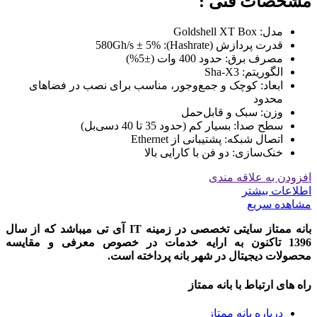
مشخصات فنی :
مدل: Goldshell XT Box
قدرت پردازش (Hashrate): 580Gh/s ± 5%
مصرف برق: حدود 400 وات (±5%)
الگوریتم: Sha-X3
ابعاد: کوچک و جمع‌وجور، مناسب برای نصب در فضاهای
محدود
وزن: سبک و قابل‌حمل
سطح صدا: بسیار کم (حدود 35 تا 40 دسی‌بل)
اتصال شبکه: پشتیبانی از Ethernet
خنک‌سازی: دو فن با کارایی بالا
افزودن به علاقه مندی
اطلاعات بیشتر
مشاهده سریع
بانه ممتاز سایتی تخصصی در زمینه IT آی تی میباشد که از سال
1396 تاکنون به ارایه خدمات در خصوص معرفی و مقایسه
محصولات دیجیتال در شهر بانه پرداخته است.
راه های ارتباط با بانه ممتاز
درباره بانه ممتاز