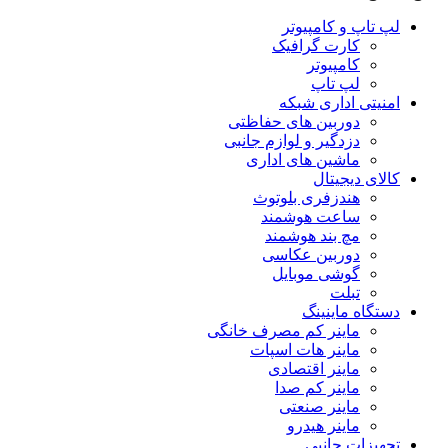
لپ تاپ و کامپیوتر
کارت گرافیک
کامپیوتر
لپ تاپ
امنیتی اداری شبکه
دوربین های حفاظتی
دزدگیر و لوازم جانبی
ماشین های اداری
کالای دیجیتال
هندزفری بلوتوث
ساعت هوشمند
مچ بند هوشمند
دوربین عکاسی
گوشی موبایل
تبلت
دستگاه ماینینگ
ماینر کم مصرف خانگی
ماینر هات اسپات
ماینر اقتصادی
ماینر کم‌ صدا
ماینر صنعتی
ماینر هیدرو
تجهیزات جانبی