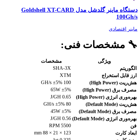
دستگاه ماینر گلدشل مدل Goldshell XT-CARD
100Gh/s
ماینر اقتصادی
🔧
مشخصات فنی:
ویژگی
مشخصات
SHA-3X
الگوریتم
XTM
ارز قابل استخراج
100 GH/s ±5%
هش‌ریت (High Power)
65W ±5%
مصرف برق (High Power)
0.65 J/GH
بهره‌وری انرژی (High Power)
80 GH/s ±5%
هش‌ریت (Default Mode)
45W ±5%
مصرف برق (Default Mode)
0.56 J/GH
بهره‌وری انرژی (Default Mode)
5500 RPM
فن
123 × 21 × 88 mm
ابعاد کارت
0.325 kg