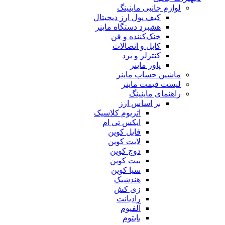
لوازم جانبی ماینینگ
کیف پول ارز دیجیتال
هشبرد دستگاه ماینر
خنک‌کننده و فن
کابل و اتصالات
کنترلر و برد
پاور ماینر
ماشین حساب ماینر
لیست قیمت ماینر
راهنمای ماینینگ
بر اساس ارز
اتریوم کلاسیک
ایکس تی ام
فایل کوین
لایت کوین
دوج کوین
بیت کوین
سیا کوین
هندشیک
زی کش
رادیانت
آلفیوم
بایتوم