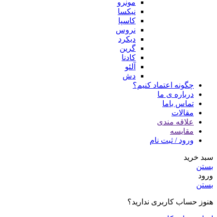
مونرو
نیکسا
کاسپا
نروس
دیکرد
گرین
کادنا
آلئو
دش
چگونه اعتماد کنیم؟
درباره ی ما
تماس باما
مقالات
علاقه مندی
مقایسه
ورود / ثبت نام
سبد خرید
بستن
ورود
بستن
هنوز حساب کاربری ندارید؟