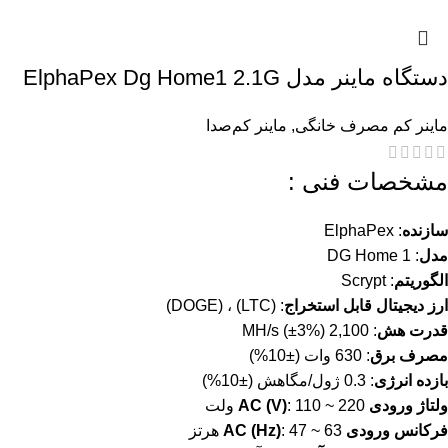
دستگاه ماینر مدل ElphaPex Dg Home1 2.1G
ماینر کم مصرف خانگی
,
ماینر کم‌صدا
مشخصات فنی :
سازنده
: ElphaPex
مدل
: DG Home 1
الگوریتم
: Scrypt
ارز دیجیتال قابل استخراج
: (LTC) ، (DOGE)
قدرت هش
: 2,100 MH/s (±3%)
مصرف برق
: 630 وات (±10%)
بازده انرژی
: 0.3 ژول/مگاهش (±10%)
ولتاژ ورودی AC (V)
: 110 ~ 220 ولت
فرکانس ورودی AC (Hz)
: 47 ~ 63 هرتز