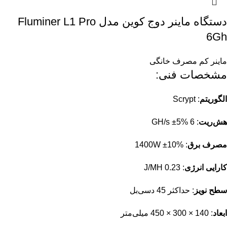
دستگاه ماینر دوج کوین مدل Fluminer L1 Pro
6Gh
ماینر کم مصرف خانگی
مشخصات فنی:
الگوریتم
:
Scrypt
هش‌ریت
:
6 GH/s ±5%
مصرف برق
:
1400W ±10%
کارایی انرژی
:
0.23 J/MH
سطح نویز
:
حداکثر 45 دسی‌بل
ابعاد
:
140 × 300 × 450 میلی‌متر