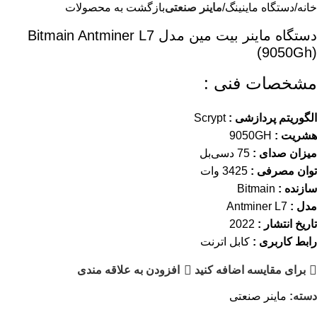
خانه
دستگاه ماینینگ
ماینر صنعتی
بازگشت به محصولات
دستگاه ماینر بیت مین مدل Bitmain Antminer L7
(9050Gh)
مشخصات فنی :
الگوریتم پردازشی :
Scrypt
هشریت :
9050GH
میزان صدای :
75 دسی‌بل
توان مصرفی :
3425 وات
سازنده :
Bitmain
مدل :
Antminer L7
تاریخ انتشار :
2022
رابط کاربری :
کابل اترنت
برای مقایسه اضافه کنید
افزودن به علاقه مندی
دسته:
ماینر صنعتی