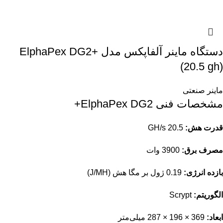
دستگاه ماینر آلفاپکس مدل ElphaPex DG2+
(20.5 gh)
ماینر صنعتی
مشخصات فنی ElphaPex DG2+
قدرت هش:
20.5 GH/s
مصرف برق:
3900 وات
بازده انرژی:
0.19 ژول بر مگا هش (J/MH)
الگوریتم:
Scrypt
ابعاد:
369 × 196 × 287 میلی‌متر