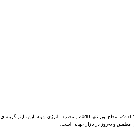
دستگاهی حرفه‌ای و کم‌صدا برای استخراج بیت‌کوین است. با خنک‌کننده آبی، توان هش 235Th/s، سطح نویز تنها 30dB و مصرف انرژی بهینه، این ماینر گزینه‌ای