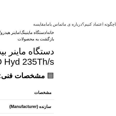
چگونه اعتماد کنیم؟
درباره ی ما
تماس باما
مقایسه
خانه
دستگاه ماینینگ
ماینر هیدرو
بازگشت به محصولات
 Hyd 235Th/s
🟦
مشخصات فنی:
مشخصات
سازنده (Manufacturer)