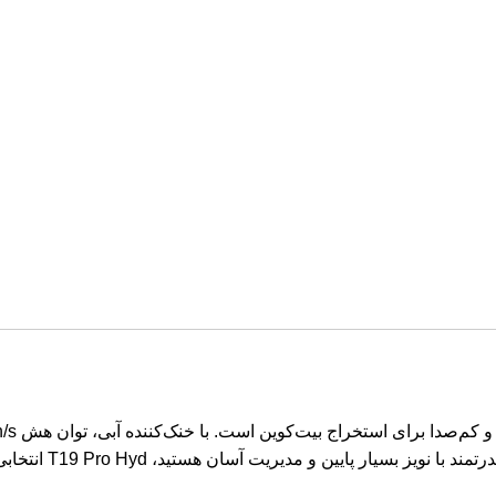
یت آسان هستید، T19 Pro Hyd انتخابی مطمئن و به‌روز در بازار جهانی است.