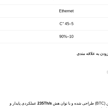
Ethernet
5–45 °C
10–90%
ودن به علاقه مندی
ن هش
235Th/s
عملکردی پایدار و