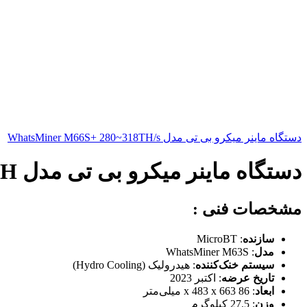
دستگاه ماینر میکرو بی تی مدل WhatsMiner M66S+ 280~318TH/s
دستگاه ماینر میکرو بی تی مدل Whatsminer M63S+Hydro 390 ~ 450TH
مشخصات فنی :
سازنده
: MicroBT
مدل
: WhatsMiner M63S
سیستم خنک‌کننده
: هیدرولیک (Hydro Cooling)
تاریخ عرضه
: اکتبر 2023
ابعاد
: 86 x 483 x 663 میلی‌متر
وزن
: 27.5 کیلوگرم