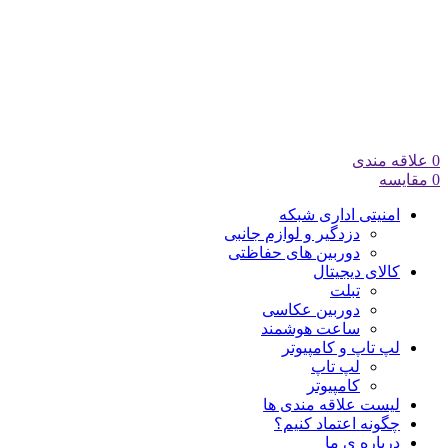
0
علاقه مندی
0
مقایسه
امنیتی اداری شبکه
دزدگیر و لوازم جانبی
دوربین های حفاظتی
کالای دیجیتال
تبلت
دوربین عکاسی
ساعت هوشمند
لپ تاپ و کامپیوتر
لپ تاپ
کامپیوتر
لیست علاقه مندی ها
چگونه اعتماد کنیم؟
درباره ی ما