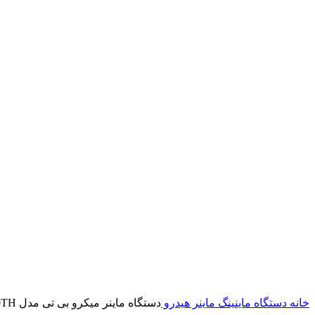
خانه
دستگاه ماینینگ
ماینر هیدرو
دستگاه ماینر میکرو بی تی مدل Whatsminer M63S+Hydro 390 ~ 450TH