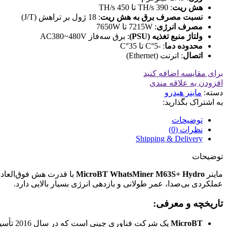
هش ریت
: 390 TH/s تا 450 TH/s
نسبت مصرف برق به هش ریت
: 18 ژول بر تراهش (J/T)
مصرف انرژی
: 7215W تا 7650W
ولتاژ منبع تغذیه (PSU)
: برق سه‌فاز AC380~480V
محدوده دما
: -5°C تا 35°C
اتصال
: اترنت (Ethernet)
برای مقایسه اضافه کنید
افزودن به علاقه مندی
دسته:
ماینر هیدرو
به اشتراک بگذارید:
توضیحات
نظرات (0)
Shipping & Delivery
توضیحات
ماینر
MicroBT WhatsMiner M63S+ Hydro
عملکردی بی‌صدا، عمر طولانی و بازدهی انرژی بسیار بالایی دارد.
تاریخچه و معرفی:
MicroBT
یک شرکت فناوری چینی است که در سال 2016 تأسیس شد و به سرعت توانست خود را به عنوان یکی از رقبای اصلی