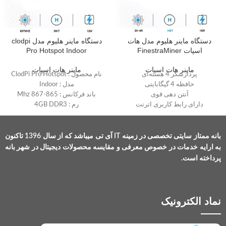
دستگاه ماینر هلیوم مدل هات
دستگاه ماینر هلیوم مدل clodpi
اسپات FinestraMiner
Pro Hotspot Indoor
ماینر هات اسپات
ماینر هات اسپات
پردازشگر 4 هسته‌ای
نام محصول : ClodPi Pro Hotspot
حافظه 4 گیگابایتی
مدل : Indoor
آنتن دهی قوی
باند فرکانس : 865-867 Mhz
دارای رابط کاربری اترنت
رم : 4GB DDR3
ابعاد : 4.3 * 4.3 * 1.6
برق ورودی : 12V
استخراج ارز HNT
میزان دما : -40° +85° C
وزن : 300 گرم
نوع آنتن : LoRa Rubber Duck
بانه ممتاز سایتی تخصصی در زمینه IT آی تی میباشد که از سال 1396 تاکنون
(3+0.5):SMA Male
به ارایه خدمات در خصوص معرفی و مقایسه محصولات دیجیتال در شهر بانه
میزان حافظه : 64GB eMMC 5.1
پرداخته است.
نماد الکترونیک