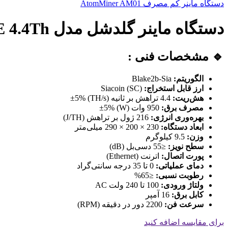
دستگاه ماینر کم مصرف AtomMiner AM01
دستگاه ماینر گلدشل مدل Goldshell SC LITE 4.4Th
🔹 مشخصات فنی :
الگوریتم:
Blake2b-Sia
ارز قابل استخراج:
Siacoin (SC)
هش‌ریت:
4.4 تراهش بر ثانیه (TH/s) ±5%
مصرف برق:
950 وات (W) ±5%
بهره‌وری انرژی:
216 ژول بر تراهش (J/TH)
ابعاد دستگاه:
230 × 200 × 290 میلی‌متر
وزن:
9.5 کیلوگرم
سطح نویز:
≤55 دسی‌بل (dB)
پورت اتصال:
اترنت (Ethernet)
دمای عملیاتی:
0 تا 35 درجه سانتی‌گراد
رطوبت نسبی:
≤65%
ولتاژ ورودی:
100 تا 240 ولت AC
کابل برق:
16 آمپر
سرعت فن:
2200 دور در دقیقه (RPM)
برای مقایسه اضافه کنید