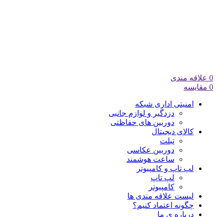
0
علاقه مندی
0
مقایسه
امنیتی اداری شبکه
دزدگیر و لوازم جانبی
دوربین های حفاظتی
کالای دیجیتال
تبلت
دوربین عکاسی
ساعت هوشمند
لپ تاپ و کامپیوتر
لپ تاپ
کامپیوتر
لیست علاقه مندی ها
چگونه اعتماد کنیم؟
درباره ی ما