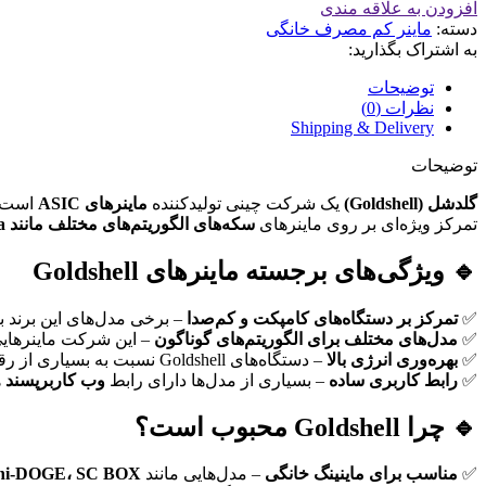
افزودن به علاقه مندی
دسته:
ماینر کم مصرف خانگی
به اشتراک بگذارید:
توضیحات
نظرات (0)
Shipping & Delivery
توضیحات
گلدشل (Goldshell)
یک شرکت چینی تولیدکننده
ماینرهای ASIC
است که
تمرکز ویژه‌ای بر روی ماینرهای
سکه‌های الگوریتم‌های مختلف مانند Kadena، Scrypt، Blake2b-Sia، و Eaglesong
🔹 ویژگی‌های برجسته ماینرهای Goldshell
✅
تمرکز بر دستگاه‌های کامپکت و کم‌صدا
– برخی مدل‌های این برند به
✅
مدل‌های مختلف برای الگوریتم‌های گوناگون
– این شرکت ماینرهای
✅
بهره‌وری انرژی بالا
– دستگاه‌های Goldshell نسبت به بسیاری از رقبا
✅
رابط کاربری ساده
– بسیاری از مدل‌ها دارای رابط
وب کاربرپسند
ه
🔹 چرا Goldshell محبوب است؟
✅
مناسب برای ماینینگ خانگی
– مدل‌هایی مانند
Mini-DOGE، SC BOX، و OX