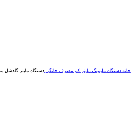
خانه
دستگاه ماینینگ
ماینر کم مصرف خانگی
دستگاه ماینر گلدشل مدل hell SC LITE 4.4Th