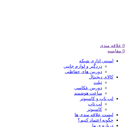
0
علاقه مندی
0
مقایسه
امنیتی اداری شبکه
دزدگیر و لوازم جانبی
دوربین های حفاظتی
کالای دیجیتال
تبلت
دوربین عکاسی
ساعت هوشمند
لپ تاپ و کامپیوتر
لپ تاپ
کامپیوتر
لیست علاقه مندی ها
چگونه اعتماد کنیم؟
درباره ی ما