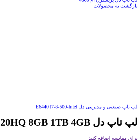
بازگشت به محصولات
لپ تاپ صنعتی و مدیریتی دل E6440 i7-8-500-Intel
لپ تاپ دل Precision 7710 i7-6820HQ 8GB 1TB 4GB
برای مقایسه اضافه کنید