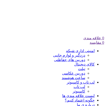
0
علاقه مندی
0
مقایسه
امنیتی اداری شبکه
دزدگیر و لوازم جانبی
دوربین های حفاظتی
کالای دیجیتال
تبلت
دوربین عکاسی
ساعت هوشمند
لپ تاپ و کامپیوتر
لپ تاپ
کامپیوتر
لیست علاقه مندی ها
چگونه اعتماد کنیم؟
درباره ی ما