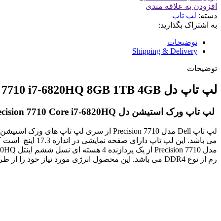
افزودن به علاقه مندی
دسته:
لپ تاپ
به اشتراک بگذارید:
توضیحات
Shipping & Delivery
توضیحات
لپ تاپ دل Precision 7710 i7-6820HQ 8GB 1TB 4GB
لپ تاپ ورک استیشن دل Precision 7710 Core i7-6820HQ
لپ تاپ Dell مدل Precision 7710 ار سری 
رم از نوع DDR4 می باشد. این محصول انرژی مورد نیاز خود را از طریق یک باتری لیتیوم یون 6 سلولی با ظرفیت 72 وات ساعت تامین می کند.