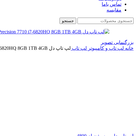
تماس باما
مقایسه
جستجو
بزرگنمایی تصویر
خانه
لپ تاپ و کامپیوتر
لپ تاپ
لپ تاپ دل Precision 7710 i7-6820HQ 8GB 1TB 4GB
لپ تاپ دل پریسیژن ام 4800