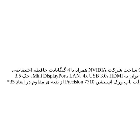
حافظه داخلی لپ تاپ مدل Precision 7710 برابر با یک ترابایت از نوع هارد دیسک HDD است و با پشتیبانی از کارت گرافیک Quadro M3000M ساخت شرکت NVIDIA همراه با 4 گیگابایت حافظه اختصاصی
برای کارهای گرافیکی، مهندسی، طراحی و غیره مناسب می باشد. این مدل از لپ تاپ فاقد درایو نوری بوده و از درگاه های اتصال آن را می توان به Mini DisplayPort، LAN، 4x USB 3.0، HDMI، جک 3.5
میلیمتری کومبو صدا و یک شیار کارت حافظه نیز اشاره نمود. این دستگاه از سیستم عامل 64 بیتی ویندوز 7 پروفشنال نیز پشتیبانی می کند. لپ تاپ ورک استیشن Precision 7710 از بدنه ی مقاوم در ابعاد 35*