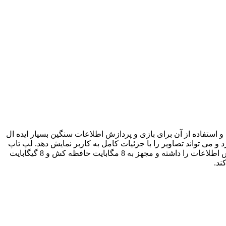
عرضه شده و استفاده از آن برای بازی و پردازش اطلاعات سنگین بسیار ایده ال
وشن تصویر Full HD امکان نمایش تصاویر با کیفیت بالا را دارد و می تواند تصاویر را با جزئیات کامل به کاربر نمایش دهد. لپ تاپ
مدل Precision 7710 از یک پردازنده 4 هسته ای نسل ششم اینتل Core i7-6820HQ بهره برده که با فرکانس 2.7 تا 3.6 گیگاهرتر قابلیت پردازش اطلاعات را داشته و مجهز به 8 مگابایت حافظه کش و 8 گیگابایت