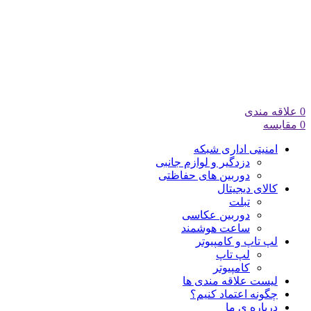
0
علاقه مندی
0
مقایسه
امنیتی اداری شبکه
دزدگیر و لوازم جانبی
دوربین های حفاظتی
کالای دیجیتال
تبلت
دوربین عکاسی
ساعت هوشمند
لپ تاپ و کامپیوتر
لپ تاپ
کامپیوتر
لیست علاقه مندی ها
چگونه اعتماد کنیم؟
درباره ی ما