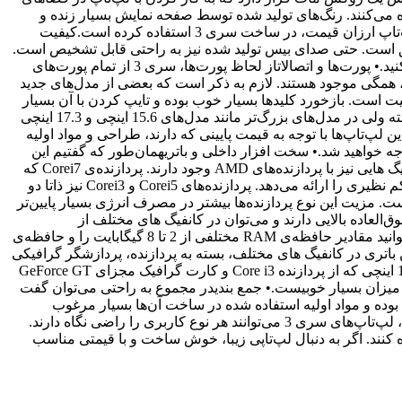
 می‌کنند. رنگ‌های تولید شده توسط صفحه نمایش بسیار زنده و
طبیعی بوده و زاویه دید آن نیز رضایت بخش است. در مجموع می‌توانیم بگوییم که سامسونگ از صفحات نمایشی فراتر از انتظار ما از یک لپ‌تاپ ارزان قیمت، در ساخت سری 3 استفاده کرده است.کیفیت
 و دقیق است. حتی صدای بیس تولید شده نیز به راحتی قابل تشخیص است.
ولی اگر تمایل به گوش کردن به موسیقی یا تماشای ویدئو با صدای بلند دارید، پیشنهاد می‌کنیم که از هدفون یا از بلندگوهای خارجی استفاده کنید.• پورت‌ها و اتصالاتاز لحاظ پورت‌ها، سری 3 از تمام پورت‌های
که گیگابیتی، VGA و HMDI، کارت خوان و ورودی و خروجی صدا، همگی موجود هستند. لازم به ذکر است که بعضی از مدل‌های جدید
واقعا با کیفیت است. بازخورد کلیدها بسیار خوب بوده و تایپ کردن با آن بسیار
لذت بخش است. وجود بخش عددی مجزا به مدل و سایز صفحه نمایش لپ‌تاپ بستگی دارد. این بخش عددی در مدل‌های کوچک‌تر وجود نداشته ولی در مدل‌های بزرگ‌تر مانند مدل‌های 15.6 اینچی و 17.3 اینچی
لپ‌تاپ‌ها با توجه به قیمت پایینی که دارند، طراحی و مواد اولیه
جه خواهید شد.• سخت افزار داخلی و باتریهمان‌طور که گفتیم این
لپ‌تاپ‌‌ها در کانفیگ‌های بسیار متنوعی ساخته شده‌اند. اکثر کانفیگ‌ها از پردازنده‌های Core و Pentium شرکت اینتل استفاده می‌کنند ولی کانفیگ هایی نیز با پردازنده‌های AMD وجود دارند. پردازنده‌ی Corei7 که
قدرتمندترین آن‌هاست، پردازنده‌ای ذاتا چهار هسته‌ای با توان تولید چهار هسته‌ی مجازی و کارکرد با مجموع هشت هسته است که عملکردی کم نظیری را ارائه می‌دهد. پردازنده‌های Corei5 و Corei3 نیز ذاتا دو
 هستند. همچنین در کانفیگ هایی؛ از پردازنده‌های AMD سری‌های A و E نیز استفاده شده است. مزیت این نوع پردازنده‌ها بیشتر در مصرف انرژی بسیار پایین‌تر
‌العاده بالایی دارند و می‌توان در کانفیگ های مختلف از
پردازشگرهای گرافیکی Intel GMA HD تا کارت گرافیک‌های مستقل قوی‌تر NVIDIA GeForce دید. به علاوه بر روی کانفیگ‌های مختلف می‌توانید مقادیر حافظه‌ی RAM مختلفی از 2 تا 8 گیگابایت را و حافظه‌ی
یک باتری 6 سلولی ارائه کرده است. میزان شارژ دهی این باتری در کانفیگ های مختلف، بسته به پردازنده، پردازشگر گرافیکی
و سایز صفحه نمایش، متفاوت است ولی میزان شارژ دهی همگی بسیار خوب بوده و فراتر از رقبای هم قیمتشان است. برای مثال مدل 15.6 اینچی که از پردازنده Core i3 و کارت گرافیک مجزای GeForce GT
یق Wi-Fi و روشنایی صفحه متوسط، توانست بیش از 6 ساعت شارژ دهی کند که میزان بسیار خوبیست.• جمع بندیدر مجموع به راحتی می‌توان گفت
ب بوده و مواد اولیه استفاده شده در ساخت آن‌ها بسیار مرغوب
می‌باشند. در حقیقت کمتر لپ‌تاپی در این بازه قیمتی وجود دارد که چنین کیفیتی را ارائه می‌دهد. به دلیل موجود بودن در کانفیگ‌های گوناگون، لپ‌تاپ‌های سری 3 می‌توانند هر نوع کاربری را راضی نگاه دارند.
ه کنند. اگر به دنبال لپ‌تاپی زیبا، خوش ساخت و با قیمتی مناسب