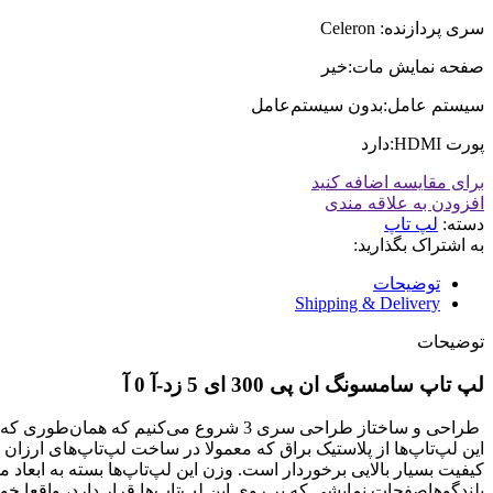
سری پردازنده: Celeron
صفحه نمایش مات:خیر
سیستم عامل:بدون سیستم‌عامل
پورت HDMI:دارد
برای مقایسه اضافه کنید
افزودن به علاقه مندی
دسته:
لپ تاپ
به اشتراک بگذارید:
توضیحات
Shipping & Delivery
توضیحات
لپ تاپ سامسونگ ان پی 300 ای 5 زد-آ 0 آ
طراحی و ساختاز طراحی سری 3 شروع می‌کن
این لپ‌تاپ‌ها از پلاستیک براق که معمولا در ساخت لپ‌تاپ‌های ارز
بلندگوهاصفحات نمایشی که بر روی این لپ‌تاپ‌ها قرار دارد، واقعا 