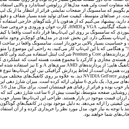
 متفاوت است ولی همه مدل‌ها از رزلوشن استاندارد و بالایی استفاده
ی، بسیار خوب است. در صداهای متوسط، کیفیت صدای تولید شده بسیار شفاف
لازم برای مصارف روزمره بهره می‌برد. تعدادی پورت USB 2.0، پورت شب
ده‌اند.• کیبورد و تاچ پدکیبوردی که سامسونگ بر روی این لپ‌تاپ‌ها قرار داده است 
فیت و حساسیت بسیار بالایی برخوردار است. سامسونگ واقعا در ساخت این 
” و هنگامی که با این لپ‌تاپ کار می‌کنید، به راحتی این موضوع را متو
هسته ای؛ با توان ساختن دو هسته‌ی مجازی دیگر
ورت همزمان است.از لحاظ پردازش گرافیکی نیز، این لپ‌تاپ‌‌ها تنوع فوق
هارددیسک از 320 تا 640 گیگابایت هم بیابید.سامسونگ همراه با لپ‌تاپ‌‌های سری3، 
520MX استفاده می‌کند، در تست مرورگری اینترنت از طر
‌های ارزان قیمت موجود در بازار هستند. طراحی این لپ‌تاپ‌ها بسیار خو
د با توجه به نیاز خود، مدل مورد نظر را خریداری کرده و از آن استفاد