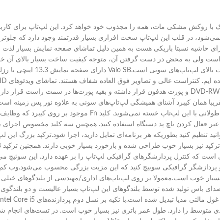
و مدیریتی لپ‌تاپ‌های Vaio SB و بدنه کوچک و سبک با روکش مشکی مات، همه را مجذوب خود خواهد کرد. این
نمی‌شود، در قلب این لپ‌تاپ سخت افزاری بسیار قدرتمند وجود دارد که جلوتر ب
وید. این صفحه نمایش دارای حاشیه نسبتا باریکی هست به همین دلیل تماشای صفحه نمایش بس
ست ولی به محض در دست گرفتن آن، متوجه کیفیت ساخت بسیار بالای آن خواه
 دارند.کیبرد تقریبا همان کیبرد آشنای همیشگی لپ‌تاپ‌های سونی به علاوه نور پس زمی
جایگاه مچ دست نیز بسیار بزرگ و صاف است به همین دلیل از تایپ کردن‌های طول
 بین این دو پردازشگر گرافیکی سوییچ کنید که این مزیت بزرگی محسوب می‌شود.وب
های حرفه‌ای زیاد مناسب نیست ولی برای مکالمات تصویری (Video Chat) بسیار خوب است.معمولا بر روی لپ‌تاپ‌های ادار
ای باس تولید شده توسط بلندگوهای این لپ‌تاپ بسیار عالیست و دو بلندگوی ق