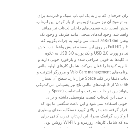
 لپ‌تاپ برای کاربران حرفه‌ای که نیاز به یک لپ‌تاپ سبک و قدرتمند برای
ه توضیح آن نیز می‌پردازیم.پس از باز کردن این لپ‌تاپ،
یار لذت بخش است. بقیه قسمت‌های داخلی لپ‌تاپ نیز همانند
ید شد. وجود لبه‌های منحنی مانند ظریف و وجود یک
لولای بزرگ برای اتصال مانیتور به بدنه، حاکی از طراحی بینظیر و کیفیت ساخت بالای لپ‌تاپ‌های سونی است.Vaio SB دارای صفحه نمایش 13.3 اینچی با رزلوشن 1366×768 است. می‌توانیم به جرات بگوییم که
صفحه نمایش این لپ‌تاپ، یکی از بهترین صفحات نمایشیست که تا به امروز دیده ایم. کنتراست عالی و تصاویر فوق العاده شفاف هستند. تماشای ویدئوهای HD و Full HD بر روی این صفحه نمایش واقعا لذت بخش
است.از لحاظ پورت ها، Vaio SB تقریبا کامل است. در سمت چپ دستگاه، تنها DVD-RW و پورت هدفون قرار داشته و بقیه پورت‌ها در سمت راست قرار دارند. دو پورت USB 2.0 و یک پورت USB 3.0 به علاوه
نه است. کلیدها به خوبی طراحی شده و بازخورد خوبی دارند و
انی با این لپ‌تاپ خسته نمی‌شوید. کلید Fn موجود بر روی کیبرد که وظایف ثانویه کلیدها را فعال می‌کند، شامل کارهای اولیه مالتی
مدیا و کنترل صدا و نور صفحه نمایش است. همچنین از این کلید می‌توانید برای غیر فعال کردن تاچ پد دستگاه استفاده کنید. همچنین سه کلید مخصوص اجرای برنامه‌های Vaio Care management و مرورگر اینترنت و
Vaio Control Center نیز در بالای کیبرد وجود دارند. البته این کلید سوم را می‌توانید تنظیم کنید بطوریکه هر برنامه‌ای تمایل دارید، اجرا شود.ترکپد بزرگ این لپ‌تاپ دقیقا زیر کلید Space قرار دارد. سطح آن بسیار
صاف بوده و لبه‌های اطرافی آن، ترکپد را از محیط لپ تپ جدا می‌کند. دو کلید ترکپد نیز بسیار خوب طراحی شده و بازخورد بسیار خوبی دارند. همچنین ترکپد Vaio SB از قابلیت‌های مالتی تاچ نیز پشتیبانی می‌کند.یکی
از نورآوری‌های سونی در ساخت این لپ‌تاپ، اضافه کردن سوئیچ سخت افزاری است که کنترل پردازشگرهای گرافیکی لپ‌تاپ را بر عهده دارد. این سوئیچ می‌تواند بین دو حالت سرعت و استقامت (Speed و
 کم داخلی این لپ‌تاپ کیفیت متوسطی داشته و برای
ی/مهندسی از بلندگوهای خیلی خوبی استفاده نمی‌شود و این باعث شگفتی ما بود که
رار گرفته شده در بالای کیبرد دستگاه، صدای بینظیری
تولید می‌کنند. در حقیقت با چنین صفحه نمایش و بلندگوهایی، این لپ‌تاپ به یک غول مالتی مدیا تبدیل شده است.با تکیه بر نسل دوم پردازنده‌های Intel Core i5 و کارت گرافیک مجزا، این لپ‌تاپ قدرت کافی برای
انجام کارهای حرفه‌ای مثل تدوین کردن تصویر و ویدئو و انجام بازی‌های سه بعدی متوسط را دارد. طول عمر باتری نیز بسیار خوب است. در تست‌های انجام شده که شامل کارهای روزمره و با Wi-Fi روشن بود،