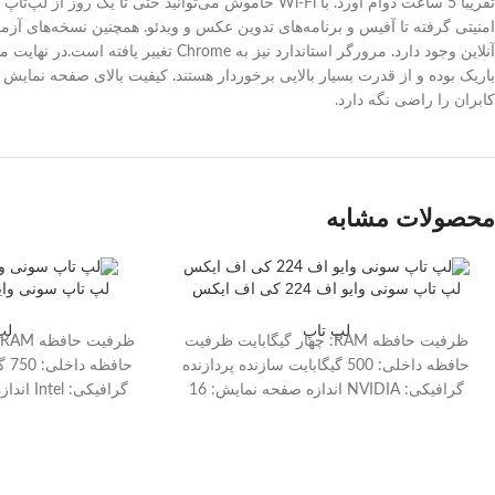
کابران را راضی نگه دارد.
محصولات مشابه
لپ تاپ سونی وایو اف 224 کی اف ایکس
لپ تاپ سونی وایو ای 14 آ 5
لپ تاپ
لپ
ظرفیت حافظه RAM: چهار گیگابایت ظرفیت
ظ
حافظه داخلی: 500 گیگابایت سازنده پردازنده
حاف
گرافیکی: NVIDIA اندازه صفحه نمایش: 16
اینچ سری پردازنده: Core i7 صفحه نمایش
مات:خیر صفحه نمایش لمسی:خیر پورت
مات:خیر صفحه نم
HDMI:دارد
HDMI:د