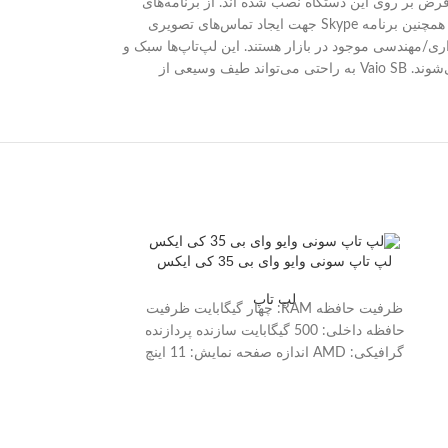
نید.همانند اکثر لپ‌تاپ‌های Vaio، برنامه‌های زیاد و متنوعی بطور پیش فرض بر روی این دستگاه نصب شده اند. از برنامه‌های
امنیتی گرفته تا آفیس و برنامه‌های تدوین عکس و ویدئو. همچنین نسخه‌های آزمایشی Adobe Photoshop Elements 9 و Premiere Elements 9 نیز وجود دارند. همچنین برنامه Skype جهت ایجاد تماس‌های تصویری
نهایت می‌توان گفت که خانواده لپ‌تاپ‌های Sony Vaio SB یکی از بهترین لپ‌تاپ‌های اداری/مهندسی موجود در بازار هستند. این لپ‌تاپ‌ها سبک و
باریک بوده و از قدرت بسیار بالایی برخوردار هستند. کیفیت بالای صفحه نمایش و بلندگوها و طول عمر بالای باتری نیز از محاسن دیگر این دستگاه محسوب می‌شوند. Vaio SB به راحتی می‌تواند طیف وسیعی از
لپ تاپ سونی وایو وای بی 35 کی ایکس
لپ تاپ
ظرفیت حافظه RAM: چهار گیگابایت ظرفیت
حافظه داخلی: 500 گیگابایت سازنده پردازنده
گرافیکی: AMD اندازه صفحه نمایش: 11 اینچ
سری پردازنده: Dual Core صفحه نمایش
مات:خیر صفحه نمایش لمسی:خیر پورت
HDMI:دارد