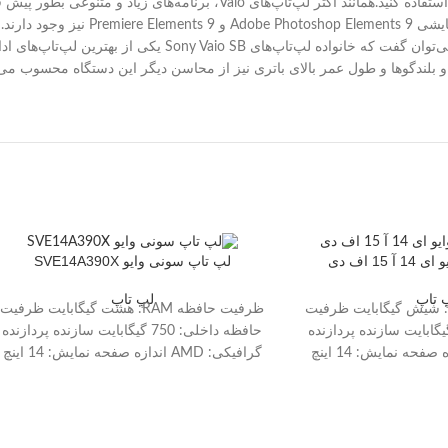
تقریبا 5 ساعت دوام آورد. با Wi-Fi خاموش می‌توانید حتی تا یک روز از لپ‌تاپ استفاده ک
آنلاین وجود دارد. مرورگر استاندارد نیز به Chrome تغییر یافته است.در 
1 اف دی
لپ تاپ سونی وایو SVE14A390X
 تاپ
لپ تاپ
رفیت حافظه RAM: شیش گیگابایت ظرفیت
ظرفیت حافظه RAM: هشت گیگابایت ظرفیت
ظه داخلی: 750 گیگابایت سازنده پردازنده
حافظه داخلی: 750 گیگابایت سازنده پردازنده
گرافیکی: Intel اندازه صفحه نمایش: 14 اینچ
گرافیکی: AMD اندازه صفحه نمایش: 14 اینچ
سری پردازنده: Core i5 صفحه نمایش
سری پردازنده: Core i5 صفحه نمایش
ایش لمسی:خیر پورت
مات:خیر صفحه نمایش لمسی:بله پورت
ارد
HDMI:دارد