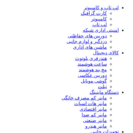
لپ تاپ و کامپیوتر
کارت گرافیک
کامپیوتر
لپ تاپ
امنیتی اداری شبکه
دوربین های حفاظتی
دزدگیر و لوازم جانبی
ماشین های اداری
کالای دیجیتال
هندزفری بلوتوث
ساعت هوشمند
مچ بند هوشمند
دوربین عکاسی
گوشی موبایل
تبلت
دستگاه ماینینگ
ماینر کم مصرف خانگی
ماینر هات اسپات
ماینر اقتصادی
ماینر کم‌ صدا
ماینر صنعتی
ماینر هیدرو
تجهیزات جانبی