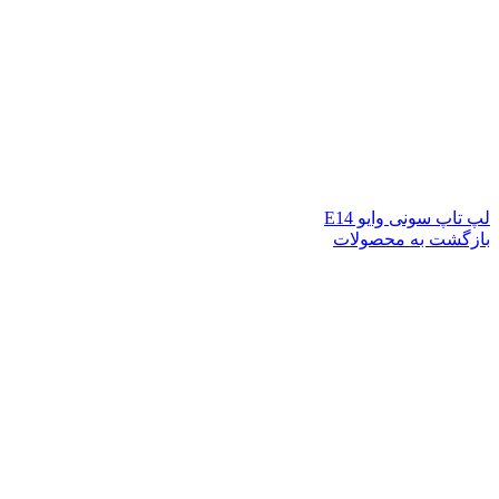
لپ تاپ سونی وایو E14
بازگشت به محصولات