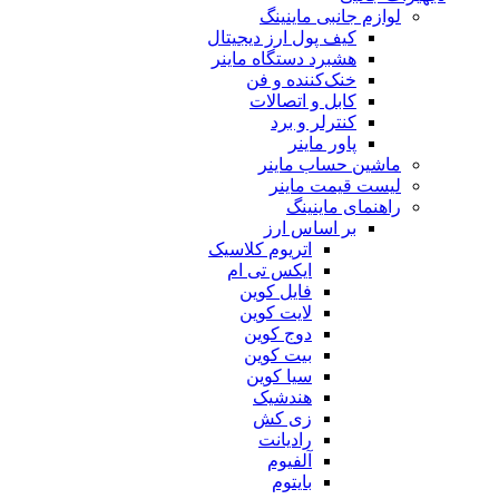
لوازم جانبی ماینینگ
کیف پول ارز دیجیتال
هشبرد دستگاه ماینر
خنک‌کننده و فن
کابل و اتصالات
کنترلر و برد
پاور ماینر
ماشین حساب ماینر
لیست قیمت ماینر
راهنمای ماینینگ
بر اساس ارز
اتریوم کلاسیک
ایکس تی ام
فایل کوین
لایت کوین
دوج کوین
بیت کوین
سیا کوین
هندشیک
زی کش
رادیانت
آلفیوم
بایتوم