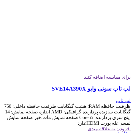
برای مقایسه اضافه کنید
لپ تاپ سونی وایو SVE14A390X
لپ تاپ
ظرفیت حافظه RAM: هشت گیگابایت ظرفیت حافظه داخلی: 750
گیگابایت سازنده پردازنده گرافیکی: AMD اندازه صفحه نمایش: 14
اینچ سری پردازنده: Core i5 صفحه نمایش مات:خیر صفحه نمایش
لمسی:بله پورت HDMI:دارد
افزودن به علاقه مندی