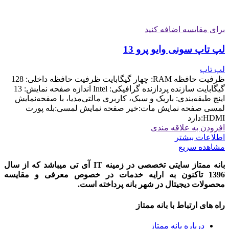
برای مقایسه اضافه کنید
لپ تاپ سونی وایو پرو 13
لپ تاپ
ظرفیت حافظه RAM: چهار گیگابایت ظرفیت حافظه داخلی: 128
گیگابایت سازنده پردازنده گرافیکی: Intel اندازه صفحه نمایش: 13
اینچ طبقه‌بندی: باریک و سبک، کاربری مالتی‌مدیا، با صفحه‌نمایش
لمسی صفحه نمایش مات:خیر صفحه نمایش لمسی:بله پورت
HDMI:دارد
افزودن به علاقه مندی
اطلاعات بیشتر
مشاهده سریع
بانه ممتاز سایتی تخصصی در زمینه IT آی تی میباشد که از سال
1396 تاکنون به ارایه خدمات در خصوص معرفی و مقایسه
محصولات دیجیتال در شهر بانه پرداخته است.
راه های ارتباط با بانه ممتاز
درباره بانه ممتاز