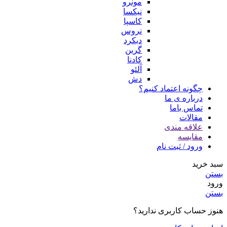
مونرو
نیکسا
کاسپا
نروس
دیکرد
گرین
کادنا
آلئو
دش
چگونه اعتماد کنیم؟
درباره ی ما
تماس باما
مقالات
علاقه مندی
مقایسه
ورود / ثبت نام
سبد خرید
بستن
ورود
بستن
هنوز حساب کاربری ندارید؟