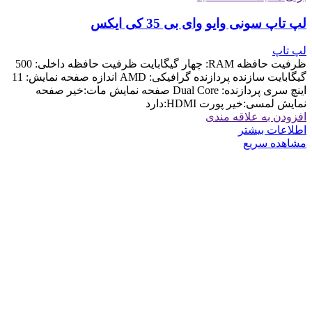
لپ تاپ سونی وایو وای بی 35 کی ایکس
لپ تاپ
ظرفیت حافظه RAM: چهار گیگابایت ظرفیت حافظه داخلی: 500
گیگابایت سازنده پردازنده گرافیکی: AMD اندازه صفحه نمایش: 11
اینچ سری پردازنده: Dual Core صفحه نمایش مات:خیر صفحه
نمایش لمسی:خیر پورت HDMI:دارد
افزودن به علاقه مندی
اطلاعات بیشتر
مشاهده سریع