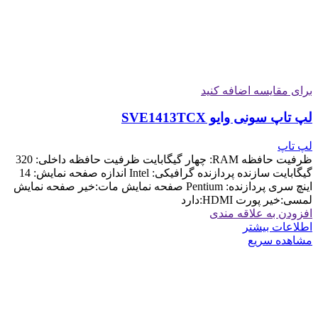
برای مقایسه اضافه کنید
لپ تاپ سونی وایو SVE1413TCX
لپ تاپ
ظرفیت حافظه RAM: چهار گیگابایت ظرفیت حافظه داخلی: 320
گیگابایت سازنده پردازنده گرافیکی: Intel اندازه صفحه نمایش: 14
اینچ سری پردازنده: Pentium صفحه نمایش مات:خیر صفحه نمایش
لمسی:خیر پورت HDMI:دارد
افزودن به علاقه مندی
اطلاعات بیشتر
مشاهده سریع