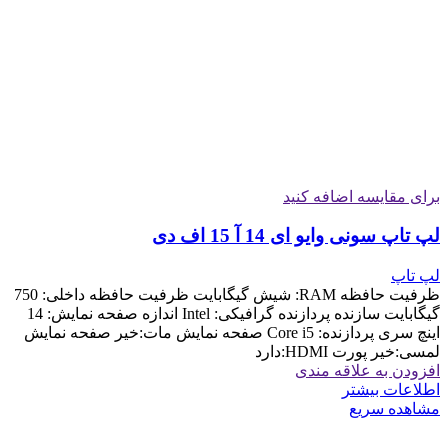
برای مقایسه اضافه کنید
لپ تاپ سونی وایو ای 14 آ 15 اف دی
لپ تاپ
ظرفیت حافظه RAM: شیش گیگابایت ظرفیت حافظه داخلی: 750
گیگابایت سازنده پردازنده گرافیکی: Intel اندازه صفحه نمایش: 14
اینچ سری پردازنده: Core i5 صفحه نمایش مات:خیر صفحه نمایش
لمسی:خیر پورت HDMI:دارد
افزودن به علاقه مندی
اطلاعات بیشتر
مشاهده سریع