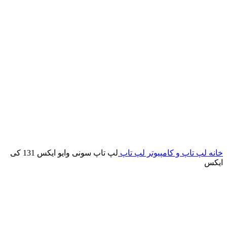
خانه
لپ تاپ و کامپیوتر
لپ تاپ
لپ تاپ سونی وایو ایکس 131 کی
ایکس