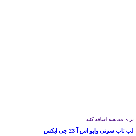
برای مقایسه اضافه کنید
لپ تاپ سونی وایو اس آ 23 جی ایکس