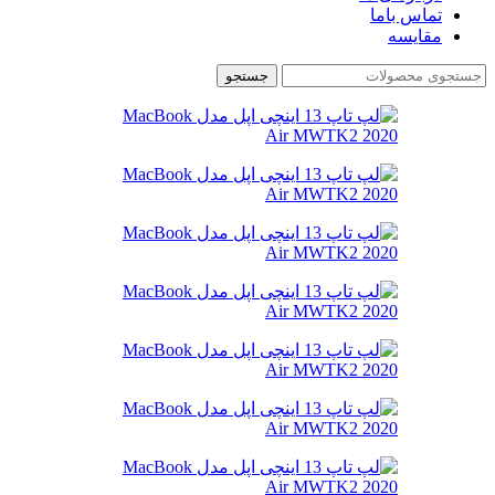
تماس باما
مقایسه
جستجو