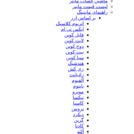
ماشین حساب ماینر
لیست قیمت ماینر
راهنمای ماینینگ
بر اساس ارز
اتریوم کلاسیک
ایکس تی ام
فایل کوین
لایت کوین
دوج کوین
بیت کوین
سیا کوین
هندشیک
زی کش
رادیانت
آلفیوم
بایتوم
مونرو
نیکسا
کاسپا
نروس
دیکرد
گرین
کادنا
آلئو