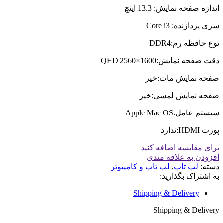
اندازه صفحه نمایش: 13.3 اینچ
سری پردازنده: Core i3
نوع حافظه رم:DDR4
دقت صفحه نمایش:QHD|2560×1600
صفحه نمایش مات:خیر
صفحه نمایش لمسی:خیر
سیستم عامل:Apple Mac OS
پورت HDMI:ندارد
برای مقایسه اضافه کنید
افزودن به علاقه مندی
دسته:
لپ تاپ
,
لپ تاپ و کامپیوتر
به اشتراک بگذارید:
Shipping & Delivery
Shipping & Delivery