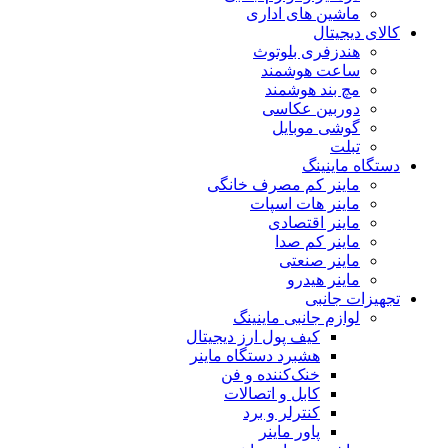
ماشین های اداری
کالای دیجیتال
هندزفری بلوتوث
ساعت هوشمند
مچ بند هوشمند
دوربین عکاسی
گوشی موبایل
تبلت
دستگاه ماینینگ
ماینر کم مصرف خانگی
ماینر هات اسپات
ماینر اقتصادی
ماینر کم‌ صدا
ماینر صنعتی
ماینر هیدرو
تجهیزات جانبی
لوازم جانبی ماینینگ
کیف پول ارز دیجیتال
هشبرد دستگاه ماینر
خنک‌کننده و فن
کابل و اتصالات
کنترلر و برد
پاور ماینر