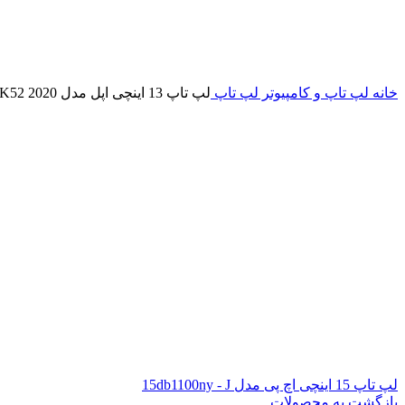
خانه
لپ تاپ و کامپیوتر
لپ تاپ
لپ تاپ 13 اینچی اپل مدل MacBook Pro MXK52 2020 همراه با تاچ بار
لپ تاپ 15 اینچی اچ پی مدل 15db1100ny - J
بازگشت به محصولات