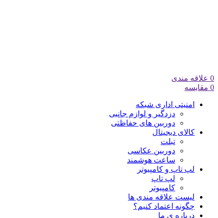
0
علاقه مندی
0
مقایسه
امنیتی اداری شبکه
دزدگیر و لوازم جانبی
دوربین های حفاظتی
کالای دیجیتال
تبلت
دوربین عکاسی
ساعت هوشمند
لپ تاپ و کامپیوتر
لپ تاپ
کامپیوتر
لیست علاقه مندی ها
چگونه اعتماد کنیم؟
درباره ی ما