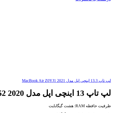
لپ تاپ 13.3 اینچی اپل مدل MacBook Air Z0YJ1 2021
لپ تاپ 13 اینچی اپل مدل MacBook Pro MXK52 2020 همراه با تاچ بار
ظرفیت حافظه RAM: هشت گیگابایت