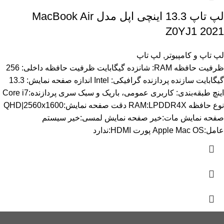
لپ تاپ 13.3 اینچی اپل مدل MacBook Air
Z0YJ1 2021
لپ تاپ و کامپیوتر
,
لپ تاپ
ظرفیت حافظه RAM: شانزده گیگابایت ظرفیت حافظه داخلی: 256
گیگابایت سازنده پردازنده گرافیکی: Intel اندازه صفحه نمایش: 13.3
اینچ طبقه‌بندی: کاربری عمومی، باریک و سبک سری پردازنده:Core i7
نوع حافظه RAM:LPDDR4X دقت صفحه نمایش:QHD|2560x1600
صفحه نمایش مات:خیر صفحه نمایش لمسی:خیر سیستم
عامل:Apple Mac OS پورت HDMI:ندارد