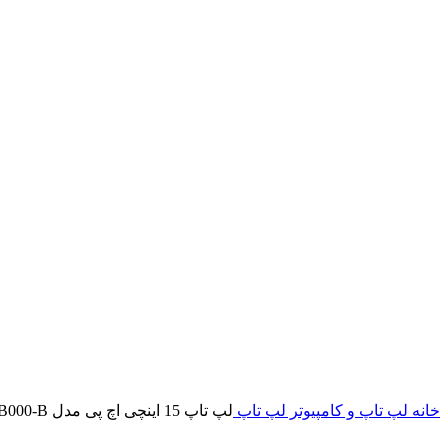
خانه
لپ تاپ و کامپیوتر
لپ تاپ
لپ تاپ 15 اینچی اچ پی مدل Spectre x360 15t EB000-B