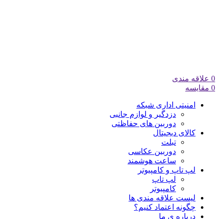
0
علاقه مندی
0
مقایسه
امنیتی اداری شبکه
دزدگیر و لوازم جانبی
دوربین های حفاظتی
کالای دیجیتال
تبلت
دوربین عکاسی
ساعت هوشمند
لپ تاپ و کامپیوتر
لپ تاپ
کامپیوتر
لیست علاقه مندی ها
چگونه اعتماد کنیم؟
درباره ی ما