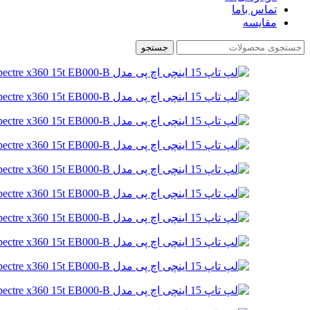
تماس باما
مقایسه
جستجو