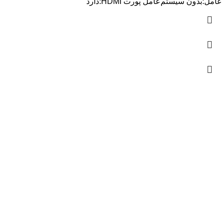
عامل:بدون سیستم‌عامل پورت HDMI:دارد