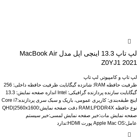
لپ تاپ 13.3 اینچی اپل مدل MacBook Air
Z0YJ1 2021
لپ تاپ و کامپیوتر
,
لپ تاپ
ظرفیت حافظه RAM: شانزده گیگابایت ظرفیت حافظه داخلی: 256
گیگابایت سازنده پردازنده گرافیکی: Intel اندازه صفحه نمایش: 13.3
اینچ طبقه‌بندی: کاربری عمومی، باریک و سبک سری پردازنده:Core i7
نوع حافظه RAM:LPDDR4X دقت صفحه نمایش:QHD|2560x1600
صفحه نمایش مات:خیر صفحه نمایش لمسی:خیر سیستم
عامل:Apple Mac OS پورت HDMI:ندارد