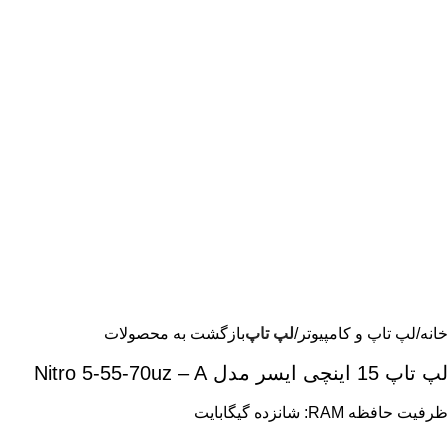
خانه
لپ تاپ و کامپیوتر
لپ تاپ
بازگشت به محصولات
لپ تاپ 15 اینچی ایسر مدل Nitro 5-55-70uz – A
ظرفیت حافظه RAM: شانزده گیگابایت