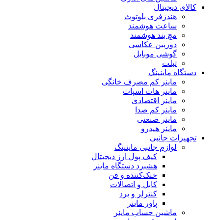
کالای دیجیتال
هندزفری بلوتوث
ساعت هوشمند
مچ بند هوشمند
دوربین عکاسی
گوشی موبایل
تبلت
دستگاه ماینینگ
ماینر کم مصرف خانگی
ماینر هات اسپات
ماینر اقتصادی
ماینر کم‌ صدا
ماینر صنعتی
ماینر هیدرو
تجهیزات جانبی
لوازم جانبی ماینینگ
کیف پول ارز دیجیتال
هشبرد دستگاه ماینر
خنک‌کننده و فن
کابل و اتصالات
کنترلر و برد
پاور ماینر
ماشین حساب ماینر