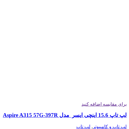
برای مقایسه اضافه کنید
لپ تاپ 15.6 اینچی ایسر مدل Aspire A315 57G-397R
لپ تاپ و کامپیوتر
,
لپ تاپ