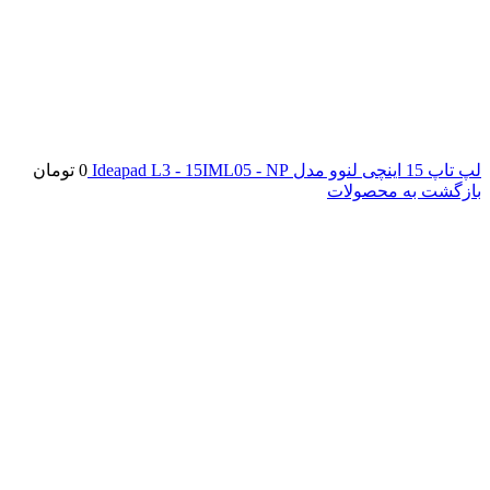
لپ تاپ 15 اینچی لنوو مدل Ideapad L3 - 15IML05 - NP
0
تومان
بازگشت به محصولات