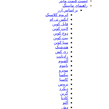
لیست قیمت ماینر
راهنمای ماینینگ
بر اساس ارز
اتریوم کلاسیک
ایکس تی ام
فایل کوین
لایت کوین
دوج کوین
بیت کوین
سیا کوین
هندشیک
زی کش
رادیانت
آلفیوم
بایتوم
مونرو
نیکسا
کاسپا
نروس
دیکرد
گرین
کادنا
آلئو
دش