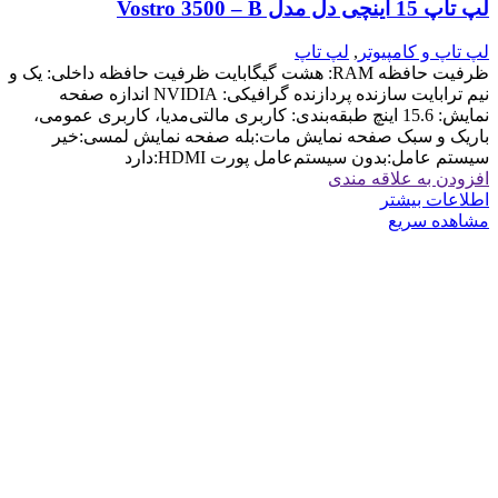
لپ تاپ 15 اینچی دل مدل Vostro 3500 – B
لپ تاپ و کامپیوتر
,
لپ تاپ
ظرفیت حافظه RAM: هشت گیگابایت ظرفیت حافظه داخلی: یک و
نیم ترابایت سازنده پردازنده گرافیکی: NVIDIA اندازه صفحه
نمایش: 15.6 اینچ طبقه‌بندی: کاربری مالتی‌مدیا، کاربری عمومی،
باریک و سبک صفحه نمایش مات:بله صفحه نمایش لمسی:خیر
سیستم عامل:بدون سیستم‌عامل پورت HDMI:دارد
افزودن به علاقه مندی
اطلاعات بیشتر
مشاهده سریع