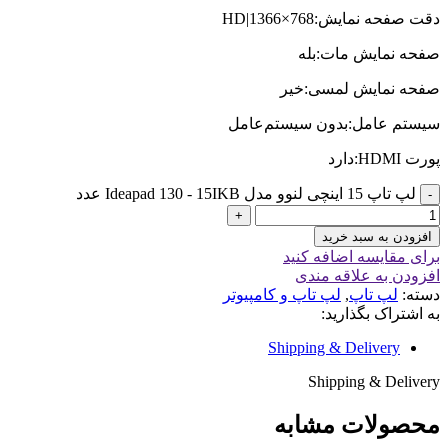
دقت صفحه نمایش:HD|1366×768
صفحه نمایش مات:بله
صفحه نمایش لمسی:خیر
سیستم عامل:بدون سیستم‌عامل
پورت HDMI:دارد
لپ تاپ 15 اینچی لنوو مدل Ideapad 130 - 15IKB عدد
افزودن به سبد خرید
برای مقایسه اضافه کنید
افزودن به علاقه مندی
دسته:
لپ تاپ
,
لپ تاپ و کامپیوتر
به اشتراک بگذارید:
Shipping & Delivery
Shipping & Delivery
محصولات مشابه