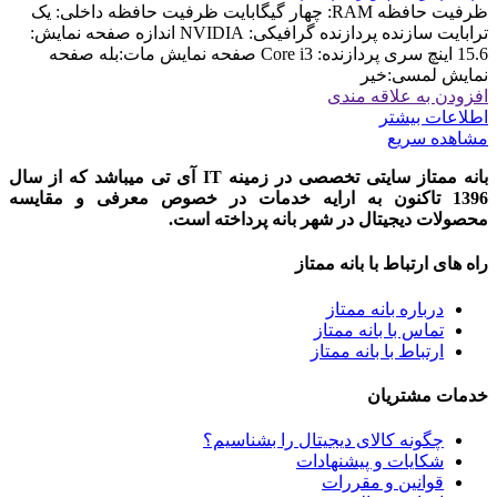
ظرفیت حافظه RAM: چهار گیگابایت ظرفیت حافظه داخلی: یک
ترابایت سازنده پردازنده گرافیکی: NVIDIA اندازه صفحه نمایش:
15.6 اینچ سری پردازنده: Core i3 صفحه نمایش مات:بله صفحه
نمایش لمسی:خیر
افزودن به علاقه مندی
اطلاعات بیشتر
مشاهده سریع
بانه ممتاز سایتی تخصصی در زمینه IT آی تی میباشد که از سال
1396 تاکنون به ارایه خدمات در خصوص معرفی و مقایسه
محصولات دیجیتال در شهر بانه پرداخته است.
راه های ارتباط با بانه ممتاز
درباره بانه ممتاز
تماس با بانه ممتاز
ارتباط با بانه ممتاز
خدمات مشتریان
چگونه کالای دیجیتال را بشناسیم؟
شکایات و پیشنهادات
قوانین و مقررات