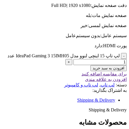
دقت صفحه نمایش:Full HD| 1920 x1080
صفحه نمایش مات:بله
صفحه نمایش لمسی:خیر
سیستم عامل:بدون سیستم‌عامل
پورت HDMI:دارد
لپ تاپ 15 اینچی لنوو مدل IdeaPad Gaming 3 15IMH05 عدد
افزودن به سبد خرید
برای مقایسه اضافه کنید
افزودن به علاقه مندی
دسته:
لپ تاپ
,
لپ تاپ و کامپیوتر
به اشتراک بگذارید:
Shipping & Delivery
Shipping & Delivery
محصولات مشابه