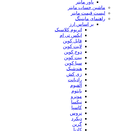
پاور ماینر
ماشین حساب ماینر
لیست قیمت ماینر
راهنمای ماینینگ
بر اساس ارز
اتریوم کلاسیک
ایکس تی ام
فایل کوین
لایت کوین
دوج کوین
بیت کوین
سیا کوین
هندشیک
زی کش
رادیانت
آلفیوم
بایتوم
مونرو
نیکسا
کاسپا
نروس
دیکرد
گرین
کادنا