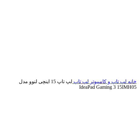
خانه
لپ تاپ و کامپیوتر
لپ تاپ
لپ تاپ 15 اینچی لنوو مدل
IdeaPad Gaming 3 15IMH05