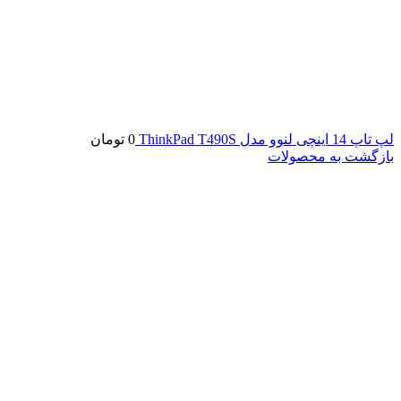
لپ تاپ 14 اینچی لنوو مدل ThinkPad T490S
0
تومان
بازگشت به محصولات