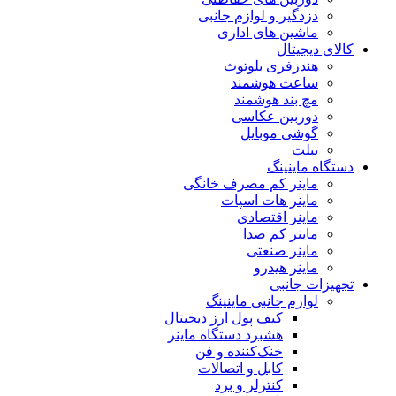
دزدگیر و لوازم جانبی
ماشین های اداری
کالای دیجیتال
هندزفری بلوتوث
ساعت هوشمند
مچ بند هوشمند
دوربین عکاسی
گوشی موبایل
تبلت
دستگاه ماینینگ
ماینر کم مصرف خانگی
ماینر هات اسپات
ماینر اقتصادی
ماینر کم‌ صدا
ماینر صنعتی
ماینر هیدرو
تجهیزات جانبی
لوازم جانبی ماینینگ
کیف پول ارز دیجیتال
هشبرد دستگاه ماینر
خنک‌کننده و فن
کابل و اتصالات
کنترلر و برد