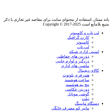
بانه ممتاز، استفاده از محتوای سایت برای مقاصد غیر تجاری با ذکر
منبع بلامانع است Copyright © 2017-2025
لپ تاپ و کامپیوتر
کارت گرافیک
کامپیوتر
لپ تاپ
امنیتی اداری شبکه
دوربین های حفاظتی
دزدگیر و لوازم جانبی
ماشین های اداری
کالای دیجیتال
هندزفری بلوتوث
ساعت هوشمند
مچ بند هوشمند
دوربین عکاسی
گوشی موبایل
تبلت
دستگاه ماینینگ
ماینر کم مصرف خانگی