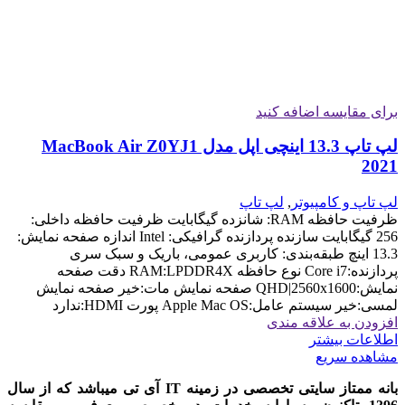
برای مقایسه اضافه کنید
لپ تاپ 13.3 اینچی اپل مدل MacBook Air Z0YJ1
2021
لپ تاپ و کامپیوتر
,
لپ تاپ
ظرفیت حافظه RAM: شانزده گیگابایت ظرفیت حافظه داخلی:
256 گیگابایت سازنده پردازنده گرافیکی: Intel اندازه صفحه نمایش:
13.3 اینچ طبقه‌بندی: کاربری عمومی، باریک و سبک سری
پردازنده:Core i7 نوع حافظه RAM:LPDDR4X دقت صفحه
نمایش:QHD|2560x1600 صفحه نمایش مات:خیر صفحه نمایش
لمسی:خیر سیستم عامل:Apple Mac OS پورت HDMI:ندارد
افزودن به علاقه مندی
اطلاعات بیشتر
مشاهده سریع
بانه ممتاز سایتی تخصصی در زمینه IT آی تی میباشد که از سال