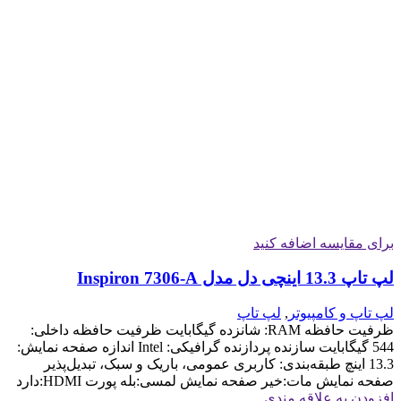
برای مقایسه اضافه کنید
لپ تاپ 13.3 اینچی دل مدل Inspiron 7306-A
لپ تاپ و کامپیوتر
,
لپ تاپ
ظرفیت حافظه RAM: شانزده گیگابایت ظرفیت حافظه داخلی:
544 گیگابایت سازنده پردازنده گرافیکی: Intel اندازه صفحه نمایش:
13.3 اینچ طبقه‌بندی: کاربری عمومی، باریک و سبک، تبدیل‌پذیر
صفحه نمایش مات:خیر صفحه نمایش لمسی:بله پورت HDMI:دارد
افزودن به علاقه مندی