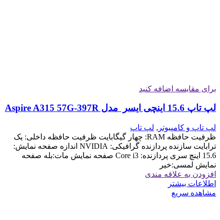
برای مقایسه اضافه کنید
لپ تاپ 15.6 اینچی ایسر مدل Aspire A315 57G-397R
لپ تاپ و کامپیوتر
,
لپ تاپ
ظرفیت حافظه RAM: چهار گیگابایت ظرفیت حافظه داخلی: یک
ترابایت سازنده پردازنده گرافیکی: NVIDIA اندازه صفحه نمایش:
15.6 اینچ سری پردازنده: Core i3 صفحه نمایش مات:بله صفحه
نمایش لمسی:خیر
افزودن به علاقه مندی
اطلاعات بیشتر
مشاهده سریع