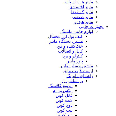
ماینر هات اسپات
ماینر اقتصادی
ماینر کم‌ صدا
ماینر صنعتی
ماینر هیدرو
تجهیزات جانبی
لوازم جانبی ماینینگ
کیف پول ارز دیجیتال
هشبرد دستگاه ماینر
خنک‌کننده و فن
کابل و اتصالات
کنترلر و برد
پاور ماینر
ماشین حساب ماینر
لیست قیمت ماینر
راهنمای ماینینگ
بر اساس ارز
اتریوم کلاسیک
ایکس تی ام
فایل کوین
لایت کوین
دوج کوین
بیت کوین
سیا کوین