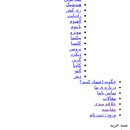
هندشیک
زی کش
رادیانت
آلفیوم
بایتوم
مونرو
نیکسا
کاسپا
نروس
دیکرد
گرین
کادنا
آلئو
دش
چگونه اعتماد کنیم؟
درباره ی ما
تماس باما
مقالات
علاقه مندی
مقایسه
ورود / ثبت نام
سبد خرید