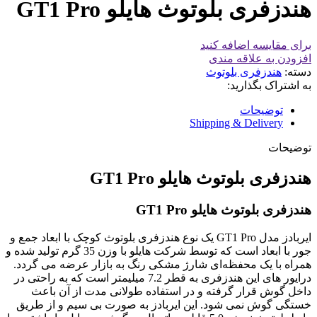
هندزفری بلوتوث هایلو GT1 Pro
برای مقایسه اضافه کنید
افزودن به علاقه مندی
دسته:
هندزفری بلوتوث
به اشتراک بگذارید:
توضیحات
Shipping & Delivery
توضیحات
هندزفری بلوتوث هایلو GT1 Pro
هندزفری بلوتوث هایلو GT1 Pro
ایربادز مدل GT1 Pro یک نوع هندزفری بلوتوث کوچک با ابعاد جمع و
جور با ابعاد است که توسط شرکت هایلو با وزن 35 گرم تولید شده و
همراه با یک محفظه‌ای شارژ مشکی رنگ به بازار عرضه می گردد.
درایور های این هندزفری به قطر 7.2 میلیمتر است که به راحتی در
داخل گوش قرار گرفته و در استفاده طولانی مدت از آن باعث
خستگی گوش نمی شود. این ایربادز به صورت بی سیم و از طریق