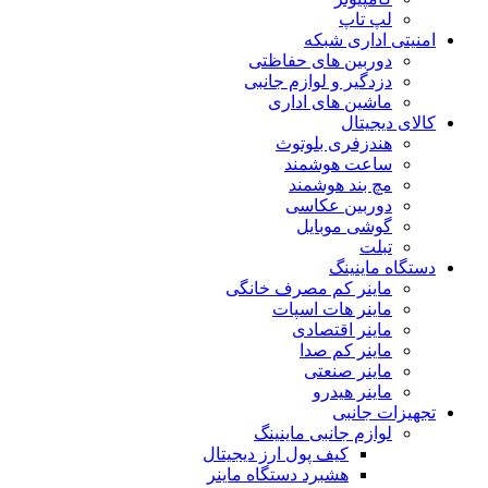
لپ تاپ
امنیتی اداری شبکه
دوربین های حفاظتی
دزدگیر و لوازم جانبی
ماشین های اداری
کالای دیجیتال
هندزفری بلوتوث
ساعت هوشمند
مچ بند هوشمند
دوربین عکاسی
گوشی موبایل
تبلت
دستگاه ماینینگ
ماینر کم مصرف خانگی
ماینر هات اسپات
ماینر اقتصادی
ماینر کم‌ صدا
ماینر صنعتی
ماینر هیدرو
تجهیزات جانبی
لوازم جانبی ماینینگ
کیف پول ارز دیجیتال
هشبرد دستگاه ماینر