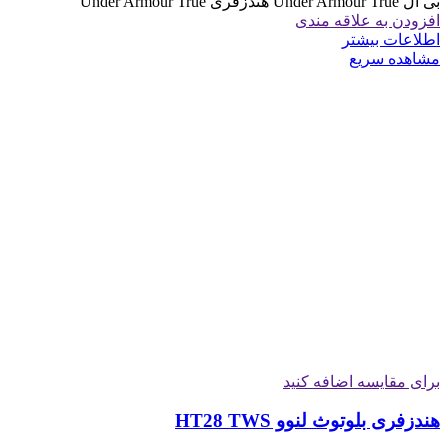
بی ال Under Armour True هندزفری Under Armour True
افزودن به علاقه مندی
اطلاعات بیشتر
مشاهده سریع
برای مقایسه اضافه کنید
هندزفری بلوتوث لنوو HT28 TWS