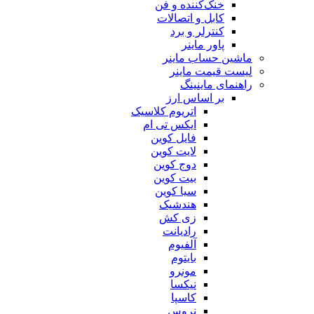
خنک‌کننده و فن
کابل و اتصالات
کنترلر و برد
پاور ماینر
ماشین حساب ماینر
لیست قیمت ماینر
راهنمای ماینینگ
بر اساس ارز
اتریوم کلاسیک
ایکس تی ام
فایل کوین
لایت کوین
دوج کوین
بیت کوین
سیا کوین
هندشیک
زی کش
رادیانت
آلفیوم
بایتوم
مونرو
نیکسا
کاسپا
نروس