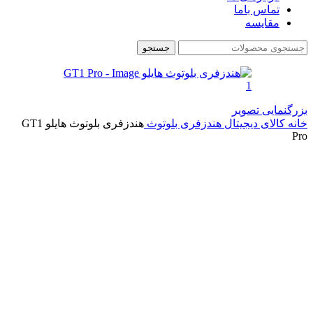
تماس باما
مقایسه
جستجو
بزرگنمایی تصویر
خانه
کالای دیجیتال
هندزفری بلوتوث
هندزفری بلوتوث هایلو GT1
Pro