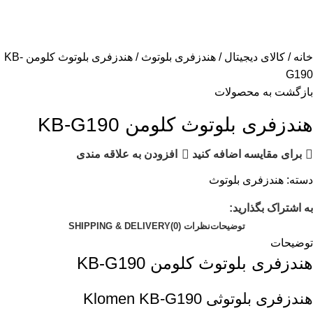
خانه
کالای دیجیتال
هندزفری بلوتوث
هندزفری بلوتوث کلومن KB-
G190
بازگشت به محصولات
هندزفری بلوتوث کلومن KB-G190
برای مقایسه اضافه کنید
افزودن به علاقه مندی
دسته:
هندزفری بلوتوث
به اشتراک بگذارید:
توضیحات
نظرات (0)
SHIPPING & DELIVERY
توضیحات
هندزفری بلوتوث کلومن KB-G190
هندزفری بلوتوثی Klomen KB-G190