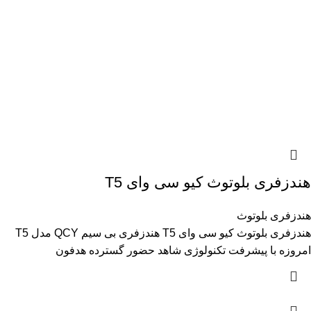
هندزفری بلوتوث کیو سی وای ‏‏T5‎
هندزفری بلوتوث
هندزفری بلوتوث کیو سی وای ‏‏T5‎ هندزفری بی سیم ‏QCY‏ مدل ‏T5‎
امروزه با پیشرفت تکنولوژی شاهد حضور گسترده هدفون