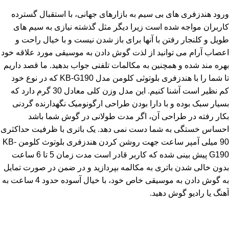
ورود هندزفری های بی سیم به بازارهای جهانی، با استقبال گسترده
کاربران مواجه شده است زیرا دیگر مثل گذشته نیازی به سیم های
طویل و کلنجار رفتن با آنها برای باز شدن نیست و با خیال راحت و
اعصاب آرام می توانید از لذت گوش دادن به موسیقی مورد علاقه خود
بهره مند شده و همچنین به مکالمات تلفنی جواب بدهید. ما قصد داریم
تا شما را با هندزفری بلوتوثی کلومن مدل KB-G190 که در نوع خود
کم نظیر است آشنا کنیم. این مدل وزن کلی معادل 30 گرم دارد که
بسیار سبک بوده و با دارا بودن طراحی ارگونومیک نگهدارنده گردنی
بکار رفته در طراحی آن، اگر مدت طولانی در گوش شما باشد
احساس خستگی به شما دست نمی دهد. یک باتری با ظرفیت حداکثری
90 میلی آمپر ساعت جهت روشن کردن هندزفری بلوتوث کلومن KB-
G190 پیش بینی شده که کاربر قادر است مدت زمان 5 تا 6 ساعت
بدون خالی شدن باتری به مکالمه بپردازید و در ضمن در صورت تمایل
به گوش دادن به موسیقی خاص خود، با خیال آسوده حدود 4 ساعت به
آهنگ یا رادیو گوش دهید.