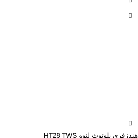
هندزفری بلوتوث لنوو HT28 TWS