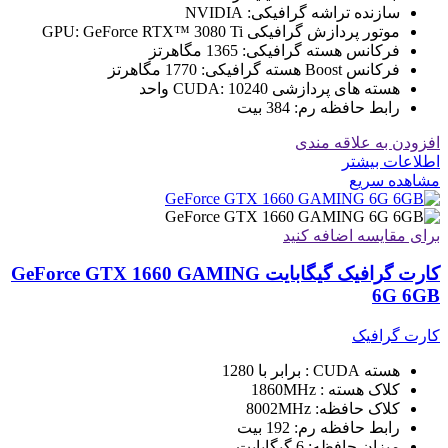
سازنده تراشه گرافیکی:
NVIDIA
موتور پردازش گرافیکی GPU:
GeForce RTX™ 3080 Ti
فرکانس هسته گرافیکی:
1365 مگاهرتز
فرکانس Boost هسته گرافیکی:
1770 مگاهرتز
هسته های پردازشی CUDA:
10240 واحد
رابط حافظه رم:
384 بیت
افزودن به علاقه مندی
اطلاعات بیشتر
مشاهده سریع
برای مقایسه اضافه کنید
کارت گرافیک گیگابایت GeForce GTX 1660 GAMING
6G 6GB
کارت گرافیک
هسته CUDA : برابر با 1280
کلاک هسته : 1‎860MHz
کلاک حافظه: 8002MHz
رابط حافظه رم: 192 بیت
میزان حافظه: 6 گیگابایت