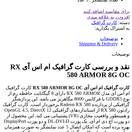
برای مقایسه اضافه کنید
افزودن به علاقه مندی
دسته:
کارت گرافیک
به اشتراک بگذارید:
توضیحات
Shipping & Delivery
توضیحات
نقد و بررسی کارت گرافیک ام اس آی RX
580 ARMOR 8G OC
کارت گرافیک ام اس آی RX 580 ARMOR 8G OC
کارت گرافیک
ام اس آی مدل RX 580 ARMOR دارای 8 گیگابایت حافظه رم از
نوع GDDR5 با فرکانس 8000 مگاهرتز می باشد. این پردازشگر
گرافیکی از پردازنده Radeon RX 580 برخوردار است. کارت گرافیک
رادئون RX 580 از استانداردهای گرافیکی OpenGL 4.5, DirectX 12
و همینطور واقعیت مجازی (VR) پشتیبانی می کند. این محصول از
دو پورت اچ دی ام آی، یک پورت DL-DVI-D و دو پورت DisplayPort
بهره برده است که امکان اتصال 5 عدد نمایشگر به صورت همزمان