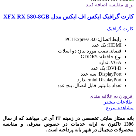
برای مقایسه اضافه کنید
کارت گرافیک ایکس اف ایکس مدل XFX RX 580-8GB
کارت گرافیک
رابط اتصال: PCI Express 3.0
HDMI: یک عدد
فضای نصب مورد نیاز: دو اسلات
نوع حافظه: GDDR5
VGA: ندارد
DVI-D: یک عدد
DisplayPort: سه عدد
mini DisplayPort: ندارد
تعداد مانیتور قابل اتصال: پنج عدد
افزودن به علاقه مندی
اطلاعات بیشتر
مشاهده سریع
بانه ممتاز سایتی تخصصی در زمینه IT آی تی میباشد که از سال
1396 تاکنون به ارایه خدمات در خصوص معرفی و مقایسه
محصولات دیجیتال در شهر بانه پرداخته است.