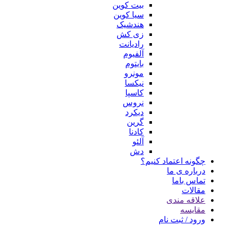
بیت کوین
سیا کوین
هندشیک
زی کش
رادیانت
آلفیوم
بایتوم
مونرو
نیکسا
کاسپا
نروس
دیکرد
گرین
کادنا
آلئو
دش
چگونه اعتماد کنیم؟
درباره ی ما
تماس باما
مقالات
علاقه مندی
مقایسه
ورود / ثبت نام