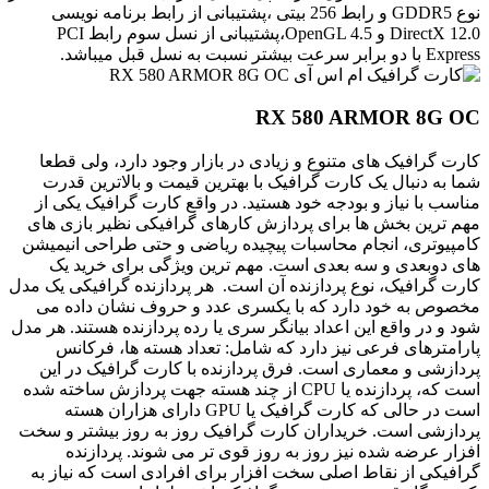
نوع GDDR5 و رابط 256 بیتی ،پشتیبانی از رابط برنامه نویسی
DirectX 12.0 و OpenGL 4.5،پشتیبانی از نسل سوم رابط PCI
Express با دو برابر سرعت بیشتر نسبت به نسل قبل میباشد.
RX 580 ARMOR 8G OC
کارت گرافیک های متنوع و زیادی در بازار وجود دارد، ولی قطعا
شما به دنبال یک کارت گرافیک با بهترین قیمت و بالاترین قدرت
مناسب با نیاز و بودجه خود هستید. در واقع کارت گرافیک یکی از
مهم ترین بخش ها برای پردازش کارهای گرافیکی نظیر بازی های
کامپیوتری، انجام محاسبات پیچیده ریاضی و حتی طراحی انیمیشن
های دوبعدی و سه بعدی است. مهم ترین ویژگی برای خرید یک
کارت گرافیک، نوع پردازنده آن است. هر پردازنده گرافیکی یک مدل
مخصوص به خود دارد که با یکسری عدد و حروف نشان داده می
شود و در واقع این اعداد بیانگر سری یا رده پردازنده هستند. هر مدل
پارامترهای فرعی نیز دارد که شامل: تعداد هسته ها، فرکانس
پردازشی و معماری است. فرق پردازنده با کارت گرافیک در این
است که، پردازنده یا CPU از چند هسته جهت پردازش ساخته شده
است در حالی که کارت گرافیک یا GPU دارای هزاران هسته
پردازشی است. خریداران کارت گرافیک روز به روز بیشتر و سخت
افزار عرضه شده نیز روز به روز قوی تر می شوند. پردازنده
گرافیکی از نقاط اصلی سخت افزار برای افرادی است که نیاز به