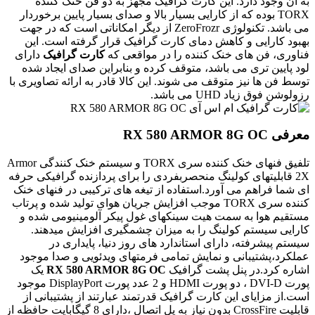
به آن وجود دارد. این کارت گرافیک مجهز به دو فن خنک کننده
TORX بوده که از کارایی بسیار بالا و صدای بسیار پایین برخوردار
می باشد. تکنولوژی ZeroFrozr از دیگر امکاناتی است که در جهت
بهبود کارایی و کاهش دمای کارت گرافیک قرار گرفته است. این
فناوری، فن های خنک کننده را در مواقعی که
کارت گرافیک
دارای
لود پایین تری می باشد، متوقف کرده و بنابراین صدای ایجاد شده
توسط فن ها نیز متوقف می شوند. این کالا قادر به ارائه تصاویری با
رزولوشن فوق زیاد UHD می باشد.
معرفی RX 580 ARMOR 8G OC
تلفیق فنهای خنک کننده سری TORX و سیستم خنک کنندگی Armor
2X قابلیتهای کولینگ منحصربفردی را برای پردازنده گرافیکی حرفه
ای شما فراهم می آورد.استفاده از تیغه های ترکیبی در فنهای خنک
کننده سری TORX موجب افزایش جریان هوای تولید شده و پرتاب
مستقیم هوا به سمت هیت سینکهای غول پیکر آلومینیومی شده و
کارایی سیستم کولینگ را به میزان چشمگیری افزایش میدهند.
سیستم پیشرفته، دارای استاندارد های روز دنیا، پایداری در
عملکرد،پشتیبانی و نمایش تمامی فرمتهای ویدئویی و صدا موجود
اشاره کرد.در پنل پشت گرافیک
RX 580 ARMOR 8G OC
یک
پورت DVI-D ، دو پورت HDMI و 2 عدد پورت DisplayPort موجود
است.از مزایای این کارت گرافیک قدرتمند عبارتند از پشتیبانی از
قابلیت CrossFire بدون نیاز به پل اتصال ،دارای 8 گیگابایت حافظه از