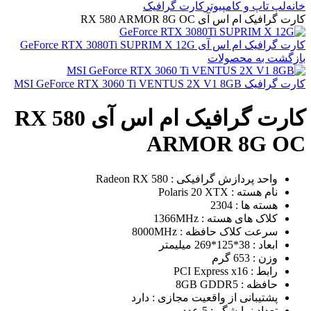
خانه
لپ تاپ و کامپیوتر
کارت گرافیک
کارت گرافیک ام اس آی RX 580 ARMOR 8G OC
کارت گرافیک ام اس آی GeForce RTX 3080Ti SUPRIM X 12G
بازگشت به محصولات
کارت گرافیک MSI GeForce RTX 3060 Ti VENTUS 2X V1 8GB
کارت گرافیک ام اس آی RX 580
ARMOR 8G OC
واحد پردازش گرافیکی : Radeon RX 580
نام هسته : Polaris 20 XTX
هسته ها : 2304
کلاک های هسته : 1366MHz
سرعت کلاک حافظه : 8000MHz
ابعاد : 38*125*269 میلیمتر
وزن : 653 گرم
رابط : PCI Express x16
حافظه : 8GB GDDR5
پشتیبانی از واقعیت مجازی : دارد
تعداد نمایشگر : 5 عدد