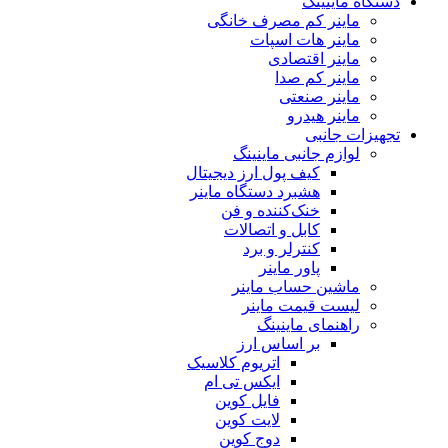
دستگاه ماینینگ
ماینر کم مصرف خانگی
ماینر هات اسپات
ماینر اقتصادی
ماینر کم‌ صدا
ماینر صنعتی
ماینر هیدرو
تجهیزات جانبی
لوازم جانبی ماینینگ
کیف پول ارز دیجیتال
هشبرد دستگاه ماینر
خنک‌کننده و فن
کابل و اتصالات
کنترلر و برد
پاور ماینر
ماشین حساب ماینر
لیست قیمت ماینر
راهنمای ماینینگ
بر اساس ارز
اتریوم کلاسیک
ایکس تی ام
فایل کوین
لایت کوین
دوج کوین