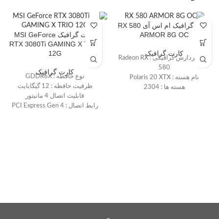
کارت گرافیک ام اس آی RX 580
کارت گرافیک MSI GeForce
ARMOR 8G OC
RTX 3080Ti GAMING X TRIO
12G
کارت گرافیک
واحد پردازش گرافیکی : Radeon RX
580
کارت گرافیک
نوع حافظه : GDDR6X
نام هسته : Polaris 20 XTX
ظرفیت حافظه : 12 گیگابایت
هسته ها : 2304
قابلیت اتصال 4 مانیتور
کلاک های هسته : 1366MHz
رابط اتصال : PCI Express Gen 4
سرعت کلاک حافظه : 8000MHz
HDMI و DisplayPort
ابعاد : 38*125*269 میلیمتر
وزن : 653 گرم
رابط : PCI Express x16
حافظه : 8GB GDDR5
پشتیبانی از واقعیت مجازی : دارد
تعداد نمایشگر : 5 عدد