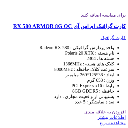
برای مقایسه اضافه کنید
کارت گرافیک ام اس آی RX 580 ARMOR 8G OC
کارت گرافیک
واحد پردازش گرافیکی : Radeon RX 580
نام هسته : Polaris 20 XTX
هسته ها : 2304
کلاک های هسته : 1366MHz
سرعت کلاک حافظه : 8000MHz
ابعاد : 38*125*269 میلیمتر
وزن : 653 گرم
رابط : PCI Express x16
حافظه : 8GB GDDR5
پشتیبانی از واقعیت مجازی : دارد
تعداد نمایشگر : 5 عدد
افزودن به علاقه مندی
اطلاعات بیشتر
مشاهده سریع