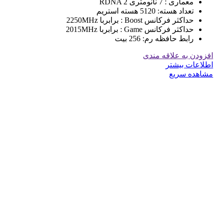
معماری : 7 نانومتری RDNA 2
تعداد هسته: 5120 هسته استریم
حداکثر فرکانس Boost : برابربا 2250MHz
حداکثر فرکانس Game : برابربا 2015MHz
رابط حافظه رم: 256 بیت
افزودن به علاقه مندی
اطلاعات بیشتر
مشاهده سریع