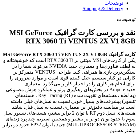
توضیحات
Shipping & Delivery
توضیحات
نقد و بررسی کارت گرافیک MSI GeForce
RTX 3060 Ti VENTUS 2X V1 8GB
کارت گرافیک MSI GeForce RTX 3060 Ti VENTUS 2X V1 8GB
یکی از کارت‌های
MSI
مبتنی بر
RTX 3060 Ti
است که خوشبختانه و
به لطف فناوری‌ها و معماری جدید
NVIDIA
می‌تواند شما را در
سنگین‌ترین بازی‌ها همراهی کند. طراحی
VENTUS
متمرکز بر
کارایی در کنار سیستم خنک کننده قوی است و موارد ضروری را
برای انجام هر کاری را در اختیار کاربر می‌گذارد. معماری
جدید
Ampere
در بخش‌های رهگیری پرتو و عملکرد هوش مصنوعی
(به لطف هسته‌های تقویت شده
Ray Tracing (RT)
، هسته‌های
تنسور) پیشرفت‌های بسیار خوبی نسبت به نسل‌های قبلی داشته
است در مقایسه دقیق‌تر این معماری نسبت به نسل قبل، شاهد
هسته‌های نسل دوم
RT
با توان 2 برابر بیشتر، هسته‌های تنسور نسل
سوم با حدود توان دو برابر بیشتر و همچنین استریم چند پردازنده‌ای
(
STREAM
MULTIPROCESSOR
) جدید با توان
FP32
حدود دو برابر
بیشتر هستیم.