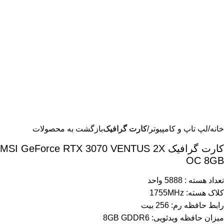
خانه
لپ تاپ و کامپیوتر
کارت گرافیک
بازگشت به محصولات
کارت گرافیک MSI GeForce RTX 3070 VENTUS 2X
OC 8GB
تعداد هسته : 5888 واحد
کلاک هسته: 1755MHz
رابط حافظه رم: 256 بیت
میزان حافظه ویدئویی: 8GB GDDR6