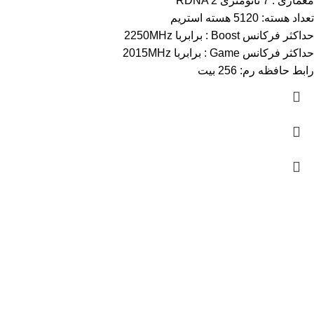
معماری : 7 نانومتری RDNA 2
تعداد هسته: 5120 هسته استریم
حداکثر فرکانس Boost : برابربا 2250MHz
حداکثر فرکانس Game : برابربا 2015MHz
رابط حافظه رم: 256 بیت