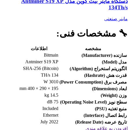
دستگاه ماینر بیت کوین مدل Antminer S19 XP
134Th/s
ماینر صنعتی
🔧
مشخصات فنی:
مشخصه
اطلاعات
Bitmain
سازنده (Manufacturer)
Antminer S19 XP
مدل (Model)
SHA-256 (Bitcoin)
الگوریتم استخراج (Algorithm)
134 TH/s
قدرت هش (Hashrate)
3010 W
مصرف برق (Power Consumption)
195 × 290 × 400 mm
ابعاد (Dimensions)
14.5 kg
وزن (Weight)
75 dB
سطح نویز (Operating Noise Level)
Included
منبع تغذیه (PSU)
Ethernet
رابط اتصال (Interface)
July 2022
تاریخ عرضه (Release Date)
افزودن به علاقه مندی