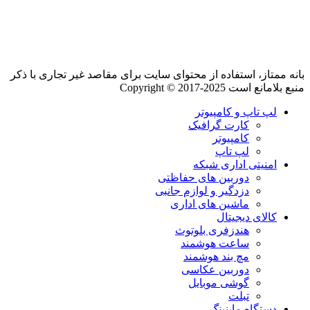
بانه ممتاز، استفاده از محتوای سایت برای مقاصد غیر تجاری با ذکر
منبع بلامانع است Copyright © 2017-2025
لپ تاپ و کامپیوتر
کارت گرافیک
کامپیوتر
لپ تاپ
امنیتی اداری شبکه
دوربین های حفاظتی
دزدگیر و لوازم جانبی
ماشین های اداری
کالای دیجیتال
هندزفری بلوتوث
ساعت هوشمند
مچ بند هوشمند
دوربین عکاسی
گوشی موبایل
تبلت
دستگاه ماینینگ