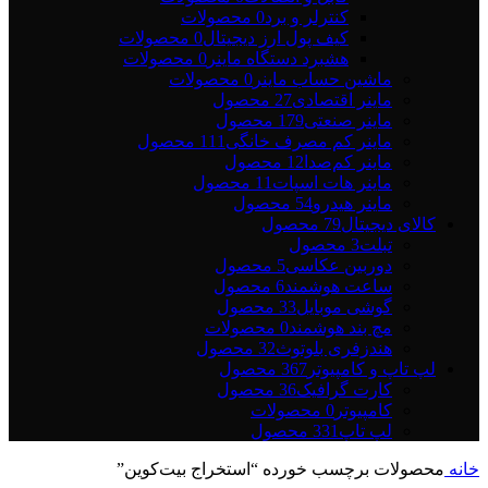
کنترلر و برد
0 محصولات
کیف پول ارز دیجیتال
0 محصولات
هشبرد دستگاه ماینر
0 محصولات
ماشین حساب ماینر
0 محصولات
ماینر اقتصادی
27 محصول
ماینر صنعتی
179 محصول
ماینر کم مصرف خانگی
111 محصول
ماینر کم‌صدا
12 محصول
ماینر هات اسپات
11 محصول
ماینر هیدرو
54 محصول
کالای دیجیتال
79 محصول
تبلت
3 محصول
دوربین عکاسی
5 محصول
ساعت هوشمند
6 محصول
گوشی موبایل
33 محصول
مچ بند هوشمند
0 محصولات
هندزفری بلوتوث
32 محصول
لپ تاپ و کامپیوتر
367 محصول
کارت گرافیک
36 محصول
کامپیوتر
0 محصولات
لپ تاپ
331 محصول
خانه
محصولات برچسب خورده “استخراج بیت‌کوین”