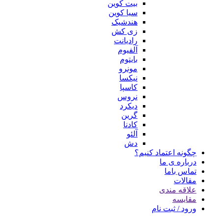
بیت کوین
سیا کوین
هندشیک
زی کش
رادیانت
آلفیوم
بایتوم
مونرو
نیکسا
کاسپا
نروس
دیکرد
گرین
کادنا
آلئو
دش
چگونه اعتماد کنیم؟
درباره ی ما
تماس باما
مقالات
علاقه مندی
مقایسه
ورود / ثبت نام