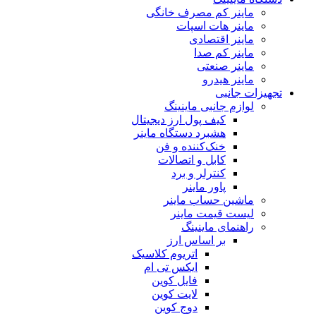
ماینر کم مصرف خانگی
ماینر هات اسپات
ماینر اقتصادی
ماینر کم‌ صدا
ماینر صنعتی
ماینر هیدرو
تجهیزات جانبی
لوازم جانبی ماینینگ
کیف پول ارز دیجیتال
هشبرد دستگاه ماینر
خنک‌کننده و فن
کابل و اتصالات
کنترلر و برد
پاور ماینر
ماشین حساب ماینر
لیست قیمت ماینر
راهنمای ماینینگ
بر اساس ارز
اتریوم کلاسیک
ایکس تی ام
فایل کوین
لایت کوین
دوج کوین