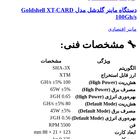
دستگاه ماینر گلدشل مدل Goldshell XT-CARD
100Gh/s
ماینر اقتصادی
🔧
مشخصات فنی:
ویژگی
مشخصات
SHA-3X
الگوریتم
XTM
ارز قابل استخراج
100 GH/s ±5%
هش‌ریت (High Power)
65W ±5%
مصرف برق (High Power)
0.65 J/GH
بهره‌وری انرژی (High Power)
80 GH/s ±5%
هش‌ریت (Default Mode)
45W ±5%
مصرف برق (Default Mode)
0.56 J/GH
بهره‌وری انرژی (Default Mode)
5500 RPM
فن
123 × 21 × 88 mm
ابعاد کارت