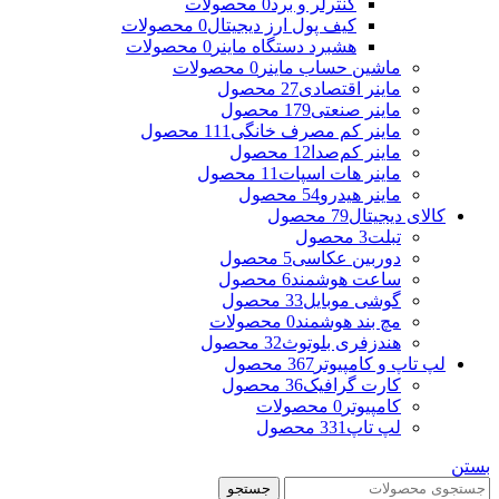
کنترلر و برد
0 محصولات
کیف پول ارز دیجیتال
0 محصولات
هشبرد دستگاه ماینر
0 محصولات
ماشین حساب ماینر
0 محصولات
ماینر اقتصادی
27 محصول
ماینر صنعتی
179 محصول
ماینر کم مصرف خانگی
111 محصول
ماینر کم‌صدا
12 محصول
ماینر هات اسپات
11 محصول
ماینر هیدرو
54 محصول
کالای دیجیتال
79 محصول
تبلت
3 محصول
دوربین عکاسی
5 محصول
ساعت هوشمند
6 محصول
گوشی موبایل
33 محصول
مچ بند هوشمند
0 محصولات
هندزفری بلوتوث
32 محصول
لپ تاپ و کامپیوتر
367 محصول
کارت گرافیک
36 محصول
کامپیوتر
0 محصولات
لپ تاپ
331 محصول
بستن
جستجو