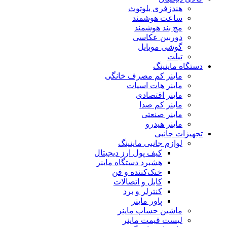
هندزفری بلوتوث
ساعت هوشمند
مچ بند هوشمند
دوربین عکاسی
گوشی موبایل
تبلت
دستگاه ماینینگ
ماینر کم مصرف خانگی
ماینر هات اسپات
ماینر اقتصادی
ماینر کم‌ صدا
ماینر صنعتی
ماینر هیدرو
تجهیزات جانبی
لوازم جانبی ماینینگ
کیف پول ارز دیجیتال
هشبرد دستگاه ماینر
خنک‌کننده و فن
کابل و اتصالات
کنترلر و برد
پاور ماینر
ماشین حساب ماینر
لیست قیمت ماینر