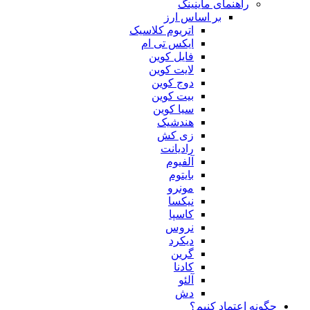
راهنمای ماینینگ
بر اساس ارز
اتریوم کلاسیک
ایکس تی ام
فایل کوین
لایت کوین
دوج کوین
بیت کوین
سیا کوین
هندشیک
زی کش
رادیانت
آلفیوم
بایتوم
مونرو
نیکسا
کاسپا
نروس
دیکرد
گرین
کادنا
آلئو
دش
چگونه اعتماد کنیم؟