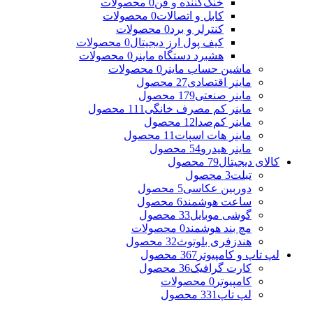
خنک‌کننده و فن
0 محصولات
کابل و اتصالات
0 محصولات
کنترلر و برد
0 محصولات
کیف پول ارز دیجیتال
0 محصولات
هشبرد دستگاه ماینر
0 محصولات
ماشین حساب ماینر
0 محصولات
ماینر اقتصادی
27 محصول
ماینر صنعتی
179 محصول
ماینر کم مصرف خانگی
111 محصول
ماینر کم‌صدا
12 محصول
ماینر هات اسپات
11 محصول
ماینر هیدرو
54 محصول
کالای دیجیتال
79 محصول
تبلت
3 محصول
دوربین عکاسی
5 محصول
ساعت هوشمند
6 محصول
گوشی موبایل
33 محصول
مچ بند هوشمند
0 محصولات
هندزفری بلوتوث
32 محصول
لپ تاپ و کامپیوتر
367 محصول
کارت گرافیک
36 محصول
کامپیوتر
0 محصولات
لپ تاپ
331 محصول