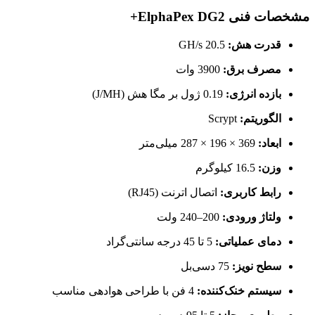
مشخصات فنی ElphaPex DG2+
قدرت هش:
20.5 GH/s
مصرف برق:
3900 وات
بازده انرژی:
0.19 ژول بر مگا هش (J/MH)
الگوریتم:
Scrypt
ابعاد:
369 × 196 × 287 میلی‌متر
وزن:
16.5 کیلوگرم
رابط کاربری:
اتصال اترنت (RJ45)
ولتاژ ورودی:
200–240 ولت
دمای عملیاتی:
5 تا 45 درجه سانتی‌گراد
سطح نویز:
75 دسی‌بل
سیستم خنک‌کننده:
4 فن با طراحی هوادهی مناسب