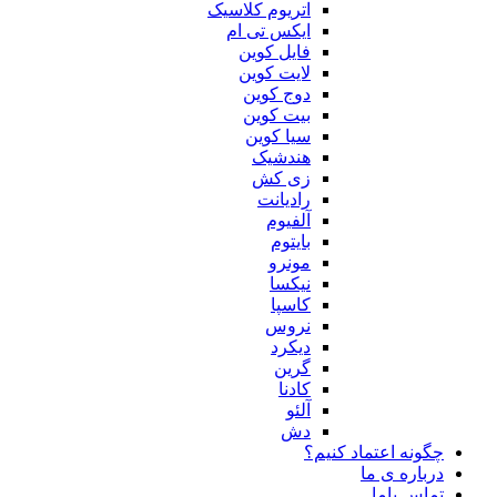
اتریوم کلاسیک
ایکس تی ام
فایل کوین
لایت کوین
دوج کوین
بیت کوین
سیا کوین
هندشیک
زی کش
رادیانت
آلفیوم
بایتوم
مونرو
نیکسا
کاسپا
نروس
دیکرد
گرین
کادنا
آلئو
دش
چگونه اعتماد کنیم؟
درباره ی ما
تماس باما