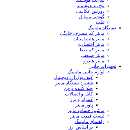
ساعت هوشمند
مچ بند هوشمند
دوربین عکاسی
گوشی موبایل
تبلت
دستگاه ماینینگ
ماینر کم مصرف خانگی
ماینر هات اسپات
ماینر اقتصادی
ماینر کم‌ صدا
ماینر صنعتی
ماینر هیدرو
تجهیزات جانبی
لوازم جانبی ماینینگ
کیف پول ارز دیجیتال
هشبرد دستگاه ماینر
خنک‌کننده و فن
کابل و اتصالات
کنترلر و برد
پاور ماینر
ماشین حساب ماینر
لیست قیمت ماینر
راهنمای ماینینگ
بر اساس ارز