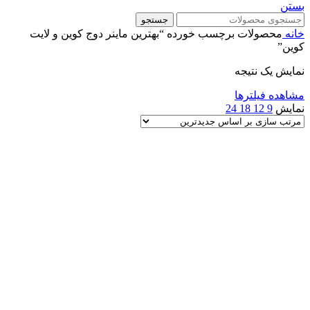
بستن
جستجو
خانه
محصولات برچسب خورده “بهترین ماینر دوج کوین و لایت
کوین”
نمایش یک نتیجه
مشاهده فیلترها
نمایش
9
12
18
24