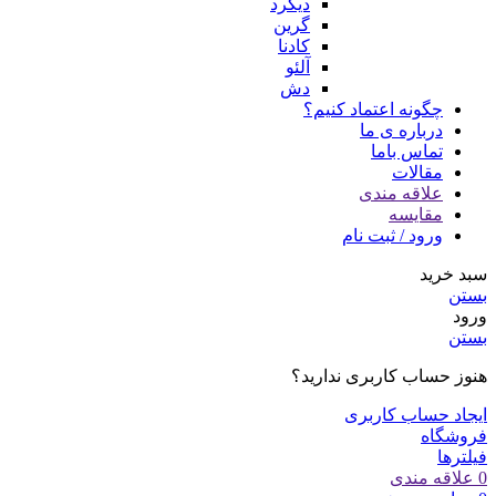
دیکرد
گرین
کادنا
آلئو
دش
چگونه اعتماد کنیم؟
درباره ی ما
تماس باما
مقالات
علاقه مندی
مقایسه
ورود / ثبت نام
سبد خرید
بستن
ورود
بستن
هنوز حساب کاربری ندارید؟
ایجاد حساب کاربری
فروشگاه
فیلترها
0
علاقه مندی