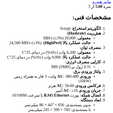
ماینر هیدرو
نمره
5.00
از 5
مشخصات فنی:
الگوریتم استخراج
: Scrypt
هش‌ریت (Hashrate)
:
معمولی
: 20,000 MH/s (±3%)
حالت عملکرد بالا (HighPerf)
: 24,500 MH/s (±3%)
مصرف توان
:
معمولی
: 6,200 وات (±10%) در دمای 25°C
حالت عملکرد بالا
: 9,000 وات (±10%) در دمای 25°C
کارایی مصرف انرژی
:
0.31 ژول بر MH (J/MH)
ولتاژ ورودی برق
:
ورودی AC
: 380-480 ولت، 3 فاز به همراه زمین
(10kW)
فرکانس ورودی AC
: 50-60 هرتز
جریان ورودی AC
: ≥16 آمپر
اتصال شبکه
: پورت
RJ45 Ethernet
با سرعت 10/100M
ابعاد دستگاه
:
بدون بسته‌بندی: 656 × 447 × 86 میلی‌متر
با بسته‌بندی: 760 × 590 × 245 میلی‌متر