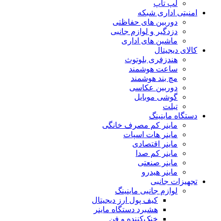
لپ تاپ
امنیتی اداری شبکه
دوربین های حفاظتی
دزدگیر و لوازم جانبی
ماشین های اداری
کالای دیجیتال
هندزفری بلوتوث
ساعت هوشمند
مچ بند هوشمند
دوربین عکاسی
گوشی موبایل
تبلت
دستگاه ماینینگ
ماینر کم مصرف خانگی
ماینر هات اسپات
ماینر اقتصادی
ماینر کم‌ صدا
ماینر صنعتی
ماینر هیدرو
تجهیزات جانبی
لوازم جانبی ماینینگ
کیف پول ارز دیجیتال
هشبرد دستگاه ماینر
خنک‌کننده و فن