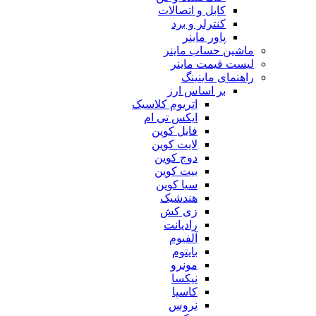
کابل و اتصالات
کنترلر و برد
پاور ماینر
ماشین حساب ماینر
لیست قیمت ماینر
راهنمای ماینینگ
بر اساس ارز
اتریوم کلاسیک
ایکس تی ام
فایل کوین
لایت کوین
دوج کوین
بیت کوین
سیا کوین
هندشیک
زی کش
رادیانت
آلفیوم
بایتوم
مونرو
نیکسا
کاسپا
نروس