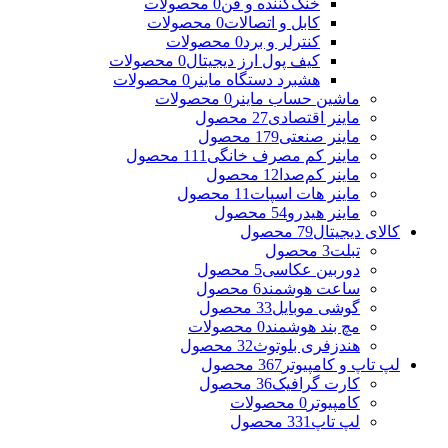
خنک‌کننده و فن
0 محصولات
کابل و اتصالات
0 محصولات
کنترلر و برد
0 محصولات
کیف پول ارز دیجیتال
0 محصولات
هشبرد دستگاه ماینر
0 محصولات
ماشین حساب ماینر
0 محصولات
ماینر اقتصادی
27 محصول
ماینر صنعتی
179 محصول
ماینر کم مصرف خانگی
111 محصول
ماینر کم‌صدا
12 محصول
ماینر هات اسپات
11 محصول
ماینر هیدرو
54 محصول
کالای دیجیتال
79 محصول
تبلت
3 محصول
دوربین عکاسی
5 محصول
ساعت هوشمند
6 محصول
گوشی موبایل
33 محصول
مچ بند هوشمند
0 محصولات
هندزفری بلوتوث
32 محصول
لپ تاپ و کامپیوتر
367 محصول
کارت گرافیک
36 محصول
کامپیوتر
0 محصولات
لپ تاپ
331 محصول