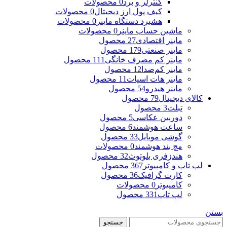
کنترلر و برد
0 محصولات
کیف پول ارز دیجیتال
0 محصولات
هشبرد دستگاه ماینر
0 محصولات
ماشین حساب ماینر
0 محصولات
ماینر اقتصادی
27 محصول
ماینر صنعتی
179 محصول
ماینر کم مصرف خانگی
111 محصول
ماینر کم‌صدا
12 محصول
ماینر هات اسپات
11 محصول
ماینر هیدرو
54 محصول
کالای دیجیتال
79 محصول
تبلت
3 محصول
دوربین عکاسی
5 محصول
ساعت هوشمند
6 محصول
گوشی موبایل
33 محصول
مچ بند هوشمند
0 محصولات
هندزفری بلوتوث
32 محصول
لپ تاپ و کامپیوتر
367 محصول
کارت گرافیک
36 محصول
کامپیوتر
0 محصولات
لپ تاپ
331 محصول
بستن
جستجو