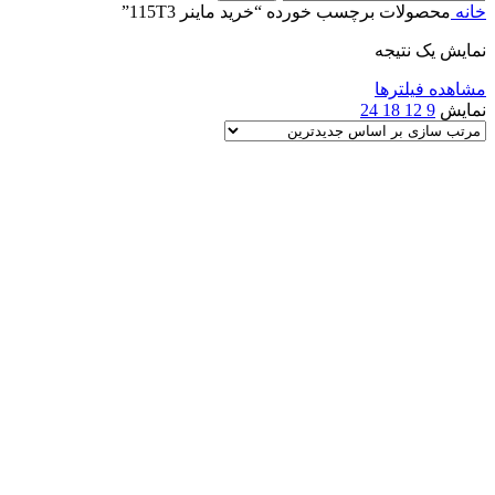
خانه
محصولات برچسب خورده “خرید ماینر 115T3”
نمایش یک نتیجه
مشاهده فیلترها
نمایش
9
12
18
24