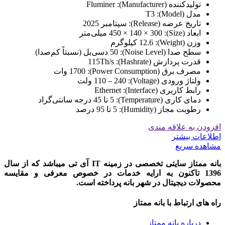
تولیدکننده (Manufacturer): Fluminer
مدل (Model): T3
تاریخ عرضه (Release): سپتامبر 2025
ابعاد (Size): 450 × 140 × 300 میلی‌متر
وزن (Weight): 12.6 کیلوگرم
سطح صدا (Noise Level): 50 دسی‌بل (نسبتاً کم‌صدا)
قدرت پردازش (Hashrate): 115Th/s
مصرف برق (Power Consumption): 1700 وات
ولتاژ ورودی (Voltage): 110 – 240 ولت
رابط کاربری (Interface): Ethernet
دمای کاری (Temperature): 5 تا 45 درجه سانتی‌گراد
رطوبت مجاز (Humidity): 5 تا 95 درصد
افزودن به علاقه مندی
اطلاعات بیشتر
مشاهده سریع
بانه ممتاز سایتی تخصصی در زمینه IT آی تی میباشد که از سال
1396 تاکنون به ارایه خدمات در خصوص معرفی و مقایسه
محصولات دیجیتال در شهر بانه پرداخته است.
راه های ارتباط با بانه ممتاز
درباره بانه ممتاز