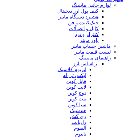
لوازم جانبی ماینینگ
کیف پول ارز دیجیتال
هشبرد دستگاه ماینر
خنک‌کننده و فن
کابل و اتصالات
کنترلر و برد
پاور ماینر
ماشین حساب ماینر
لیست قیمت ماینر
راهنمای ماینینگ
بر اساس ارز
اتریوم کلاسیک
ایکس تی ام
فایل کوین
لایت کوین
دوج کوین
بیت کوین
سیا کوین
هندشیک
زی کش
رادیانت
آلفیوم
بایتوم