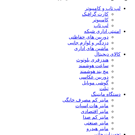
لپ تاپ و کامپیوتر
کارت گرافیک
کامپیوتر
لپ تاپ
امنیتی اداری شبکه
دوربین های حفاظتی
دزدگیر و لوازم جانبی
ماشین های اداری
کالای دیجیتال
هندزفری بلوتوث
ساعت هوشمند
مچ بند هوشمند
دوربین عکاسی
گوشی موبایل
تبلت
دستگاه ماینینگ
ماینر کم مصرف خانگی
ماینر هات اسپات
ماینر اقتصادی
ماینر کم‌ صدا
ماینر صنعتی
ماینر هیدرو
تجهیزات جانبی