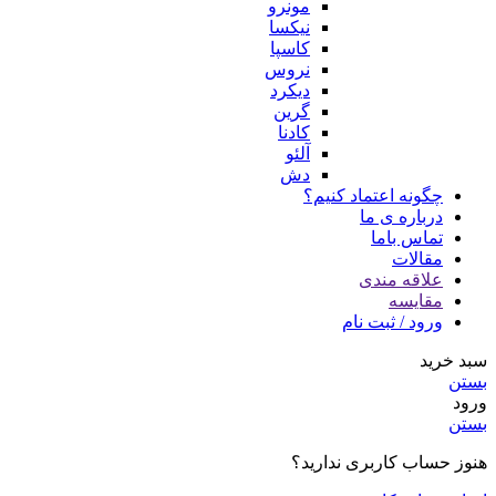
مونرو
نیکسا
کاسپا
نروس
دیکرد
گرین
کادنا
آلئو
دش
چگونه اعتماد کنیم؟
درباره ی ما
تماس باما
مقالات
علاقه مندی
مقایسه
ورود / ثبت نام
سبد خرید
بستن
ورود
بستن
هنوز حساب کاربری ندارید؟