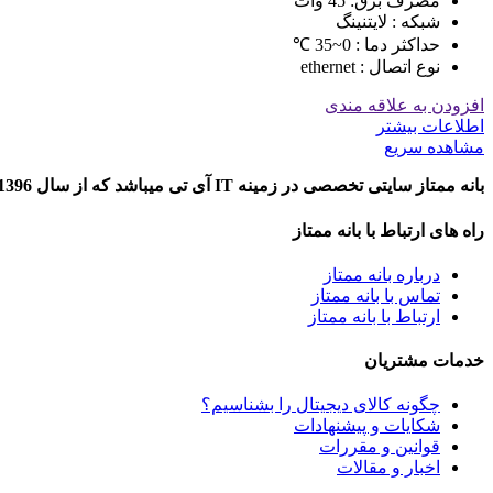
مصرف برق: 45 وات
شبکه : لایتنینگ
حداکثر دما : 0~35 ℃
نوع اتصال : ethernet
افزودن به علاقه مندی
اطلاعات بیشتر
مشاهده سریع
بانه ممتاز سایتی تخصصی در زمینه IT آی تی میباشد که از سال 1396 تاکنون به ارایه خدمات در خصوص معرفی و مقایسه محصولات دیجیتال در شهر بانه پرداخته است.
راه های ارتباط با بانه ممتاز
درباره بانه ممتاز
تماس با بانه ممتاز
ارتباط با بانه ممتاز
خدمات مشتریان
چگونه کالای دیجیتال را بشناسیم؟
شکایات و پیشنهادات
قوانین و مقررات
اخبار و مقالات