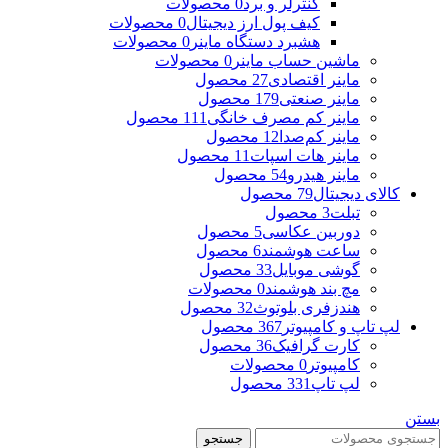
کنترلر و برد
0 محصولات
کیف پول ارز دیجیتال
0 محصولات
هشبرد دستگاه ماینر
0 محصولات
ماشین حساب ماینر
0 محصولات
ماینر اقتصادی
27 محصول
ماینر صنعتی
179 محصول
ماینر کم مصرف خانگی
111 محصول
ماینر کم‌صدا
12 محصول
ماینر هات اسپات
11 محصول
ماینر هیدرو
54 محصول
کالای دیجیتال
79 محصول
تبلت
3 محصول
دوربین عکاسی
5 محصول
ساعت هوشمند
6 محصول
گوشی موبایل
33 محصول
مچ بند هوشمند
0 محصولات
هندزفری بلوتوث
32 محصول
لپ تاپ و کامپیوتر
367 محصول
کارت گرافیک
36 محصول
کامپیوتر
0 محصولات
لپ تاپ
331 محصول
بستن
جستجو