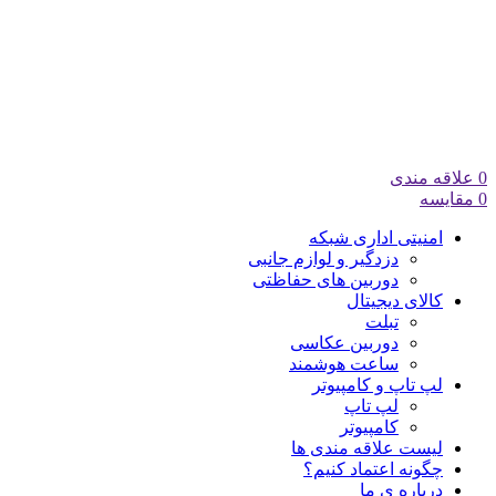
0
علاقه مندی
0
مقایسه
امنیتی اداری شبکه
دزدگیر و لوازم جانبی
دوربین های حفاظتی
کالای دیجیتال
تبلت
دوربین عکاسی
ساعت هوشمند
لپ تاپ و کامپیوتر
لپ تاپ
کامپیوتر
لیست علاقه مندی ها
چگونه اعتماد کنیم؟
درباره ی ما