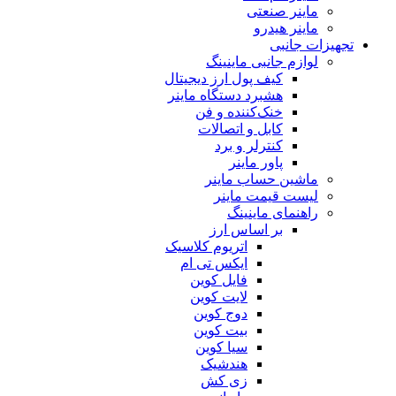
ماینر صنعتی
ماینر هیدرو
تجهیزات جانبی
لوازم جانبی ماینینگ
کیف پول ارز دیجیتال
هشبرد دستگاه ماینر
خنک‌کننده و فن
کابل و اتصالات
کنترلر و برد
پاور ماینر
ماشین حساب ماینر
لیست قیمت ماینر
راهنمای ماینینگ
بر اساس ارز
اتریوم کلاسیک
ایکس تی ام
فایل کوین
لایت کوین
دوج کوین
بیت کوین
سیا کوین
هندشیک
زی کش