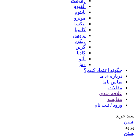
رادیانت
آلفیوم
بایتوم
مونرو
نیکسا
کاسپا
نروس
دیکرد
گرین
کادنا
آلئو
دش
چگونه اعتماد کنیم؟
درباره ی ما
تماس باما
مقالات
علاقه مندی
مقایسه
ورود / ثبت نام
سبد خرید
بستن
ورود
بستن