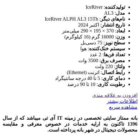
تولیدکننده
: IceRiver
مدل
: AL3
نام‌های دیگر
: IceRiver ALPH AL3 15Th
تاریخ انتشار
: اکتبر 2024
ابعاد
: 370 × 195 × 290 میلی‌متر
وزن
: 16000 گرم (16 کیلوگرم)
سطح نویز
: 75 دسی‌بل
سیستم خنک‌کننده
: هوا
تعداد فن‌ها
: 2 عدد
مصرف برق
: 3500 وات
ولتاژ
: 220 ولت
رابط اتصال
: اترنت (Ethernet)
دمای کاری
: 5 تا 40 درجه سانتیگراد
رطوبت کاری
: 10 تا 90 درصد
افزودن به علاقه مندی
اطلاعات بیشتر
مشاهده سریع
بانه ممتاز سایتی تخصصی در زمینه IT آی تی میباشد که از سال
1396 تاکنون به ارایه خدمات در خصوص معرفی و مقایسه
محصولات دیجیتال در شهر بانه پرداخته است.