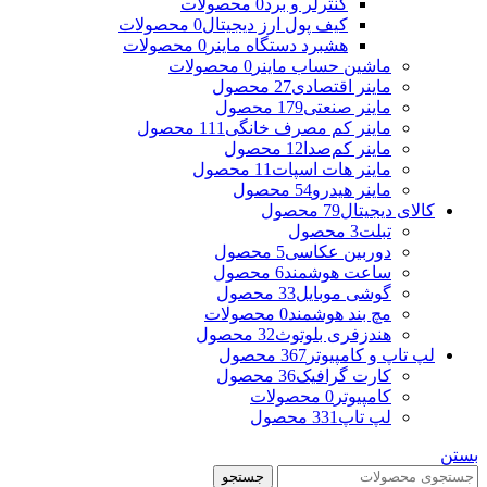
کنترلر و برد
0 محصولات
کیف پول ارز دیجیتال
0 محصولات
هشبرد دستگاه ماینر
0 محصولات
ماشین حساب ماینر
0 محصولات
ماینر اقتصادی
27 محصول
ماینر صنعتی
179 محصول
ماینر کم مصرف خانگی
111 محصول
ماینر کم‌صدا
12 محصول
ماینر هات اسپات
11 محصول
ماینر هیدرو
54 محصول
کالای دیجیتال
79 محصول
تبلت
3 محصول
دوربین عکاسی
5 محصول
ساعت هوشمند
6 محصول
گوشی موبایل
33 محصول
مچ بند هوشمند
0 محصولات
هندزفری بلوتوث
32 محصول
لپ تاپ و کامپیوتر
367 محصول
کارت گرافیک
36 محصول
کامپیوتر
0 محصولات
لپ تاپ
331 محصول
بستن
جستجو