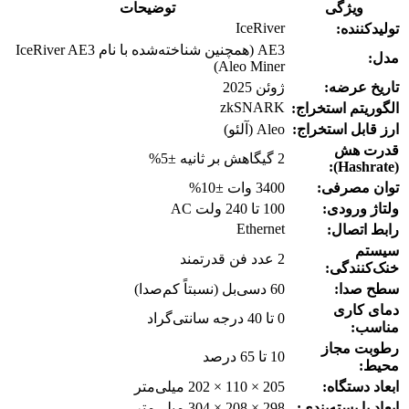
ویژگی
توضیحات
IceRiver
تولیدکننده:
AE3 (همچنین شناخته‌شده با نام IceRiver AE3
مدل:
Aleo Miner)
تاریخ عرضه:
ژوئن 2025
zkSNARK
الگوریتم استخراج:
ارز قابل استخراج:
Aleo (آلئو)
قدرت هش
2 گیگاهش بر ثانیه ±5%
(Hashrate):
توان مصرفی:
3400 وات ±10%
ولتاژ ورودی:
100 تا 240 ولت AC
Ethernet
رابط اتصال:
سیستم
2 عدد فن قدرتمند
خنک‌کنندگی:
سطح صدا:
60 دسی‌بل (نسبتاً کم‌صدا)
دمای کاری
0 تا 40 درجه سانتی‌گراد
مناسب:
رطوبت مجاز
10 تا 65 درصد
محیط:
ابعاد دستگاه:
205 × 110 × 202 میلی‌متر
ابعاد با بسته‌بندی:
298 × 208 × 304 میلی‌متر