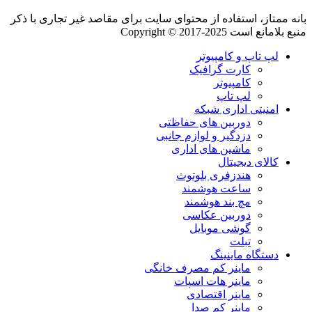
بانه ممتاز، استفاده از محتوای سایت برای مقاصد غیر تجاری با ذکر
منبع بلامانع است Copyright © 2017-2025
لپ تاپ و کامپیوتر
کارت گرافیک
کامپیوتر
لپ تاپ
امنیتی اداری شبکه
دوربین های حفاظتی
دزدگیر و لوازم جانبی
ماشین های اداری
کالای دیجیتال
هندزفری بلوتوث
ساعت هوشمند
مچ بند هوشمند
دوربین عکاسی
گوشی موبایل
تبلت
دستگاه ماینینگ
ماینر کم مصرف خانگی
ماینر هات اسپات
ماینر اقتصادی
ماینر کم‌ صدا