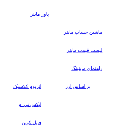
پاور ماینر
ماشین حساب ماینر
لیست قیمت ماینر
راهنمای ماینینگ
بر اساس ارز
اتریوم کلاسیک
ایکس تی ام
فایل کوین