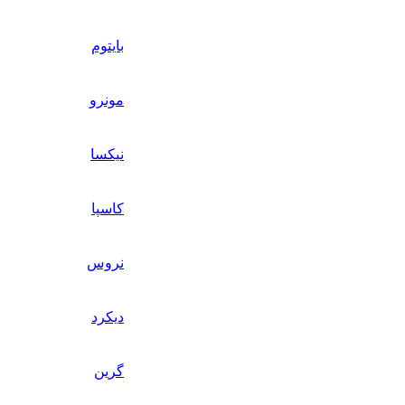
بایتوم
مونرو
نیکسا
کاسپا
نروس
دیکرد
گرین