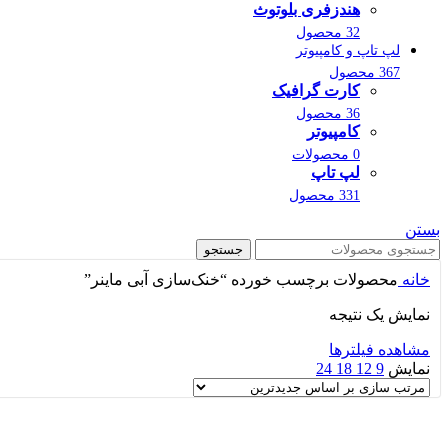
هندزفری بلوتوث
32 محصول
لپ تاپ و کامپیوتر
367 محصول
کارت گرافیک
36 محصول
کامپیوتر
0 محصولات
لپ تاپ
331 محصول
بستن
جستجو
خانه
محصولات برچسب خورده “خنک‌سازی آبی ماینر”
نمایش یک نتیجه
مشاهده فیلترها
نمایش
9
12
18
24