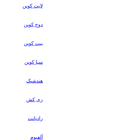
لایت کوین
دوج کوین
بیت کوین
سیا کوین
هندشیک
زی کش
رادیانت
آلفیوم