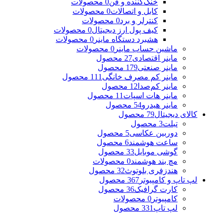
خنک‌کننده و فن
0 محصولات
کابل و اتصالات
0 محصولات
کنترلر و برد
0 محصولات
کیف پول ارز دیجیتال
0 محصولات
هشبرد دستگاه ماینر
0 محصولات
ماشین حساب ماینر
0 محصولات
ماینر اقتصادی
27 محصول
ماینر صنعتی
179 محصول
ماینر کم مصرف خانگی
111 محصول
ماینر کم‌صدا
12 محصول
ماینر هات اسپات
11 محصول
ماینر هیدرو
54 محصول
کالای دیجیتال
79 محصول
تبلت
3 محصول
دوربین عکاسی
5 محصول
ساعت هوشمند
6 محصول
گوشی موبایل
33 محصول
مچ بند هوشمند
0 محصولات
هندزفری بلوتوث
32 محصول
لپ تاپ و کامپیوتر
367 محصول
کارت گرافیک
36 محصول
کامپیوتر
0 محصولات
لپ تاپ
331 محصول