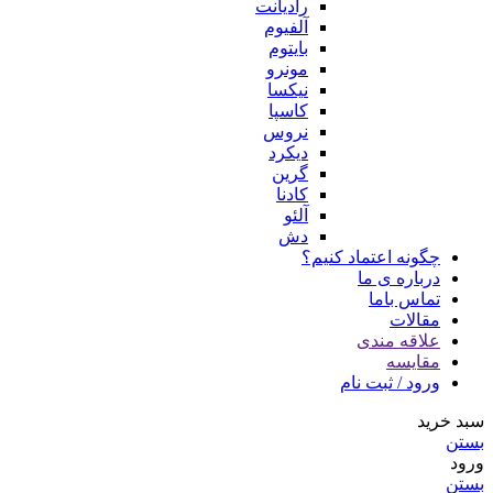
رادیانت
آلفیوم
بایتوم
مونرو
نیکسا
کاسپا
نروس
دیکرد
گرین
کادنا
آلئو
دش
چگونه اعتماد کنیم؟
درباره ی ما
تماس باما
مقالات
علاقه مندی
مقایسه
ورود / ثبت نام
سبد خرید
بستن
ورود
بستن