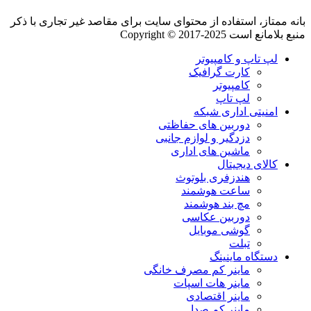
بانه ممتاز، استفاده از محتوای سایت برای مقاصد غیر تجاری با ذکر
منبع بلامانع است Copyright © 2017-2025
لپ تاپ و کامپیوتر
کارت گرافیک
کامپیوتر
لپ تاپ
امنیتی اداری شبکه
دوربین های حفاظتی
دزدگیر و لوازم جانبی
ماشین های اداری
کالای دیجیتال
هندزفری بلوتوث
ساعت هوشمند
مچ بند هوشمند
دوربین عکاسی
گوشی موبایل
تبلت
دستگاه ماینینگ
ماینر کم مصرف خانگی
ماینر هات اسپات
ماینر اقتصادی
ماینر کم‌ صدا