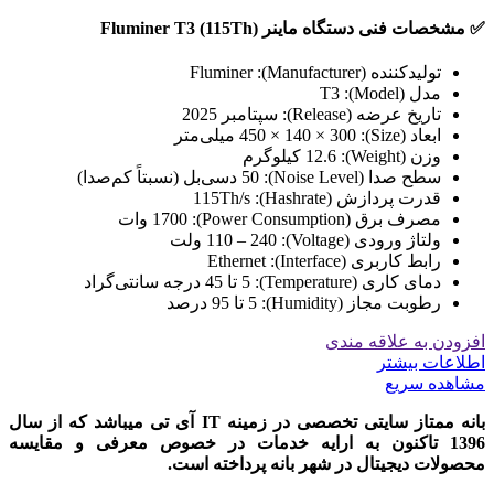
✅ مشخصات فنی دستگاه ماینر Fluminer T3 (115Th)
تولیدکننده (Manufacturer): Fluminer
مدل (Model): T3
تاریخ عرضه (Release): سپتامبر 2025
ابعاد (Size): 450 × 140 × 300 میلی‌متر
وزن (Weight): 12.6 کیلوگرم
سطح صدا (Noise Level): 50 دسی‌بل (نسبتاً کم‌صدا)
قدرت پردازش (Hashrate): 115Th/s
مصرف برق (Power Consumption): 1700 وات
ولتاژ ورودی (Voltage): 110 – 240 ولت
رابط کاربری (Interface): Ethernet
دمای کاری (Temperature): 5 تا 45 درجه سانتی‌گراد
رطوبت مجاز (Humidity): 5 تا 95 درصد
افزودن به علاقه مندی
اطلاعات بیشتر
مشاهده سریع
بانه ممتاز سایتی تخصصی در زمینه IT آی تی میباشد که از سال
1396 تاکنون به ارایه خدمات در خصوص معرفی و مقایسه
محصولات دیجیتال در شهر بانه پرداخته است.