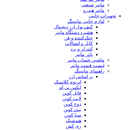
ماینر صنعتی
ماینر هیدرو
تجهیزات جانبی
لوازم جانبی ماینینگ
کیف پول ارز دیجیتال
هشبرد دستگاه ماینر
خنک‌کننده و فن
کابل و اتصالات
کنترلر و برد
پاور ماینر
ماشین حساب ماینر
لیست قیمت ماینر
راهنمای ماینینگ
بر اساس ارز
اتریوم کلاسیک
ایکس تی ام
فایل کوین
لایت کوین
دوج کوین
بیت کوین
سیا کوین
هندشیک
زی کش