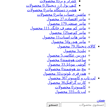
کنترلر و برد
0 محصولات
کیف پول ارز دیجیتال
0 محصولات
هشبرد دستگاه ماینر
0 محصولات
ماشین حساب ماینر
0 محصولات
ماینر اقتصادی
27 محصول
ماینر صنعتی
179 محصول
ماینر کم مصرف خانگی
111 محصول
ماینر کم‌صدا
12 محصول
ماینر هات اسپات
11 محصول
ماینر هیدرو
54 محصول
کالای دیجیتال
79 محصول
تبلت
3 محصول
دوربین عکاسی
5 محصول
ساعت هوشمند
6 محصول
گوشی موبایل
33 محصول
مچ بند هوشمند
0 محصولات
هندزفری بلوتوث
32 محصول
لپ تاپ و کامپیوتر
367 محصول
کارت گرافیک
36 محصول
کامپیوتر
0 محصولات
لپ تاپ
331 محصول
بستن
جستجو