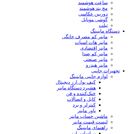
ساعت هوشمند
مچ بند هوشمند
دوربین عکاسی
گوشی موبایل
تبلت
دستگاه ماینینگ
ماینر کم مصرف خانگی
ماینر هات اسپات
ماینر اقتصادی
ماینر کم‌ صدا
ماینر صنعتی
ماینر هیدرو
تجهیزات جانبی
لوازم جانبی ماینینگ
کیف پول ارز دیجیتال
هشبرد دستگاه ماینر
خنک‌کننده و فن
کابل و اتصالات
کنترلر و برد
پاور ماینر
ماشین حساب ماینر
لیست قیمت ماینر
راهنمای ماینینگ
بر اساس ارز