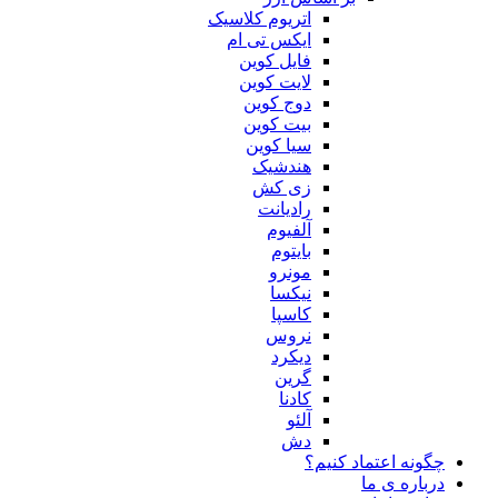
اتریوم کلاسیک
ایکس تی ام
فایل کوین
لایت کوین
دوج کوین
بیت کوین
سیا کوین
هندشیک
زی کش
رادیانت
آلفیوم
بایتوم
مونرو
نیکسا
کاسپا
نروس
دیکرد
گرین
کادنا
آلئو
دش
چگونه اعتماد کنیم؟
درباره ی ما