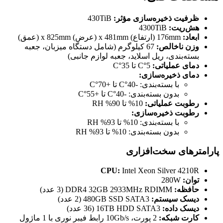
ظرفیت ذخیره‌سازی مؤثر:
430TiB
هش‌ریت:
4300TiB
ابعاد:
176mm (ارتفاع) x 481mm (عرض) x 825mm (عمق)
وزن ناخالص:
67 کیلوگرم (شامل دستگاه میزبان، جعبه
بسته‌بندی، ریل اسلاید، جعبه لوازم جانبی)
دمای عملیاتی:
5°C تا 35°C
دمای ذخیره‌سازی:
با بسته‌بندی: -40°C تا +70°C
بدون بسته‌بندی: -40°C تا +55°C
رطوبت عملیاتی:
10% تا 90% RH
رطوبت ذخیره‌سازی:
با بسته‌بندی: 10% تا 93% RH
بدون بسته‌بندی: 10% تا 93% RH
پارامترهای سخت‌افزاری
CPU:
Intel Xeon Silver 4210R
توان:
280W
حافظه:
DDR4 32GB 2933MHz RDIMM (3 عدد)
دیسک سیستم:
480GB SSD SATA3 (2 عدد)
دیسک داده:
16TB HDD SATA3 (36 عدد)
کارت شبکه:
2 پورت، 10Gb/s رابط فیبر نوری با 1 ماژول