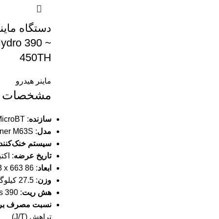
دستگاه ماین
ydro 390 ~
450TH
ماینر هیدرو
مشخصات ف
سازنده
: MicroBT
مدل
: WhatsMiner M63S
سیستم خنک‌کنند
تاریخ عرضه
: اکتبر 
ابعاد
: 86 x 483 x 663 میلی‌متر
وزن
: 27.5 کیلوگرم
هش ریت
: 390 TH/s تا 450 TH/s
نسبت مصرف بر
تراهش (J/T)