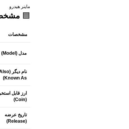
ماینر هیدرو
🟦
مشخصا
مشخصات
مدل (Model)
نام دیگر (lso
Known As)
ارز قابل استخر
(Coin)
تاریخ عرضه
(Release)