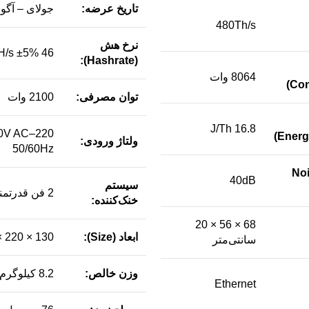
تاریخ عرضه:
جولای – آگوست
480Th/s
نرخ هش
46 TH/s ±5%
(Hashrate):
8064 وات
توان مصرفی:
2100 وات
16.8 J/Th
ولتاژ ورودی:
50/60Hz
ز (Noise
40dB
سیستم
2 فن قدرتمند 12038
خنک‌کننده:
68 × 56 × 20
ابعاد (Size):
130 × 220 × 390 میلی‌متر
سانتی‌متر
وزن خالص:
8.2 کیلوگرم
Ethernet