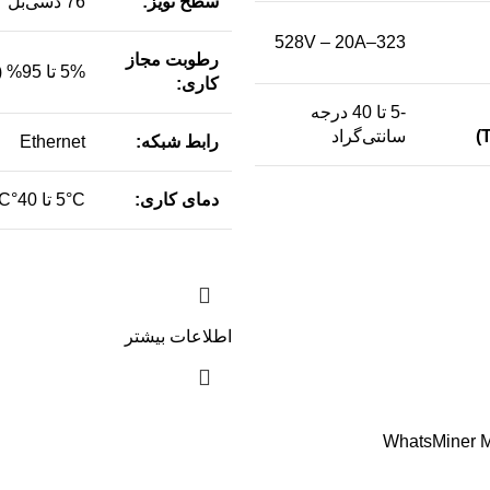
سطح نویز:
76 دسی‌بل
323–528V – 20A
رطوبت مجاز
5% تا 95% (بدون تراکم)
کاری:
-5 تا 40 درجه
سانتی‌گراد
رابط شبکه:
Ethernet
دمای کاری:
5°C تا 40°C
اطلاعات بیشتر