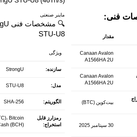
ongU STU-U8 (46Th/s)
ت فنی:
ماینر صنعتی
🔍 مشخصا
STU-U8
مقدار
ویژگی
Canaan Avalon
A1566HA 2U
سازنده:
StrongU
A
Canaan Avalon
A1566HA 2U
مدل:
STU-U8
اج
الگوریتم:
SHA-256
بیت‌کوین (BTC)
رمزارز قابل
TC)، Bitcoin
استخراج:
Cash (BCH)
30 سپتامبر 2025