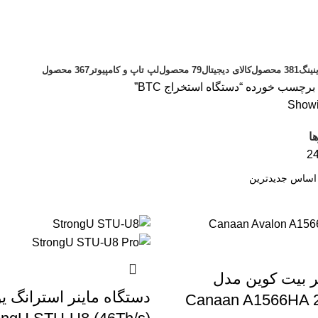
نینگ
381 محصول
کالای دیجیتال
79 محصول
لپ تاپ و کامپیوتر
367 محصول
چسب خورده “دستگاه استخراج BTC”
Showin
ا
2
ر بیت کوین مدل
دستگاه ماینر استرانگ ی
Canaan A1566HA 2