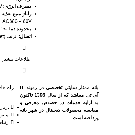
مصرف انرژی
: 7215W تا 7650W
ولتاژ منبع تغذیه (PSU)
AC380~480V
محدوده دما
: -5°C تا 35°C
اتصال
: اترنت (Ethernet)
اطلاعات بیشتر
راه های
بانه ممتاز سایتی تخصصی در زمینه IT
آی تی میباشد که از سال 1396 تاکنون
به ارایه خدمات در خصوص معرفی و
درباره
مقایسه محصولات دیجیتال در شهر بانه
تماس 
پرداخته است.
ارتباط