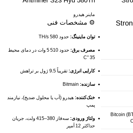
Antminer S23 Hyd 580Th
Str
ماینر هیدرو
⚙️ مشخصات فنی
ت فنی StrongU
توان ماینینگ:
حدود 580 TH/s
مصرف برق:
حدود 5 510 وات در دمای محیط
35 °C
کارایی انرژی:
تقریباً 9.5 ژول بر تراهش
سازنده:
Bitmain
خنک‌کننده:
هیدرو (آب یا محلول ضدیخ)، نیازمند
پمپ
Bitcoin (B
ولتاژ ورودی:
سه‌فاز 380–415 ولت، جریان
حداکثر 12 آمپر