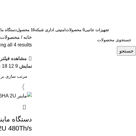
دستگاه استخراج BTC
دسته بندی ها
تجهیزات جانبی
0 محصولات
امنیتی اداری شبکه
16 محصول
دستگاه مای
خانه
محصولات بر
g all 4 results
جستجو
مشاهده فیلتره
نمایش
9
12
18
4
دستگاه ماین
U 480Th/s