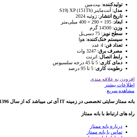
تولیدکننده
: بیت‌مین
مدل
: آنت‌ماینر S19j XP (151Th)
تاریخ انتشار
: ژوئیه 2024
ابعاد
: 195 × 290 × 400 میلی‌متر
وزن
: 14500 گرم
سطح نویز
: 75 دسی‌بل
سیستم خنک‌کننده
: هوا
تعداد فن
: 4 عدد
مصرف برق
: 3247 وات
رابط اتصال
: اترنت
دمای کاری
: 5 تا 45 درجه سلسیوس
رطوبت کاری
: 5 تا 95 درصد
افزودن به علاقه مندی
اطلاعات بیشتر
مشاهده سریع
بانه ممتاز سایتی تخصصی در زمینه IT آی تی میباشد که از سال 1396 تاکنون به ارایه خدمات در خصوص معرفی و مقایسه محصولات دیجیتال در شهر بانه پرداخته است.
راه های ارتباط با بانه ممتاز
درباره بانه ممتاز
تماس با بانه ممتاز