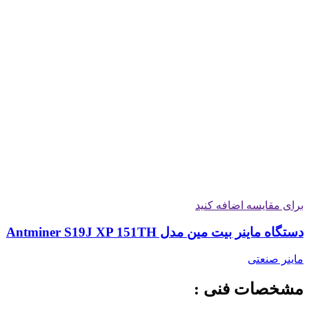
برای مقایسه اضافه کنید
دستگاه ماینر بیت مین مدل Antminer S19J XP 151TH
ماینر صنعتی
مشخصات فنی :