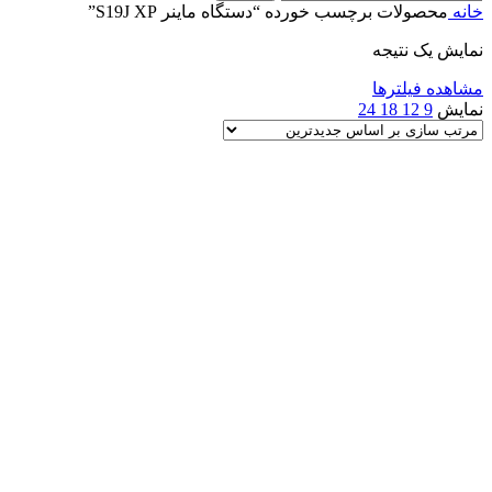
خانه
محصولات برچسب خورده “دستگاه ماینر S19J XP”
نمایش یک نتیجه
مشاهده فیلترها
نمایش
9
12
18
24