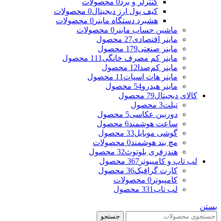
کنترلر و برد
0 محصولات
کیف پول ارز دیجیتال
0 محصولات
هشبرد دستگاه ماینر
0 محصولات
ماشین حساب ماینر
0 محصولات
ماینر اقتصادی
27 محصول
ماینر صنعتی
179 محصول
ماینر کم مصرف خانگی
111 محصول
ماینر کم‌صدا
12 محصول
ماینر هات اسپات
11 محصول
ماینر هیدرو
54 محصول
کالای دیجیتال
79 محصول
تبلت
3 محصول
دوربین عکاسی
5 محصول
ساعت هوشمند
6 محصول
گوشی موبایل
33 محصول
مچ بند هوشمند
0 محصولات
هندزفری بلوتوث
32 محصول
لپ تاپ و کامپیوتر
367 محصول
کارت گرافیک
36 محصول
کامپیوتر
0 محصولات
لپ تاپ
331 محصول
بستن
جستجو