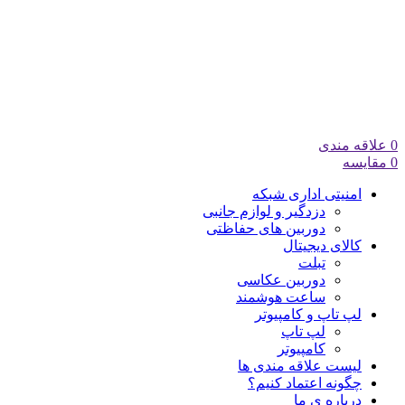
0
علاقه مندی
0
مقایسه
امنیتی اداری شبکه
دزدگیر و لوازم جانبی
دوربین های حفاظتی
کالای دیجیتال
تبلت
دوربین عکاسی
ساعت هوشمند
لپ تاپ و کامپیوتر
لپ تاپ
کامپیوتر
لیست علاقه مندی ها
چگونه اعتماد کنیم؟
درباره ی ما