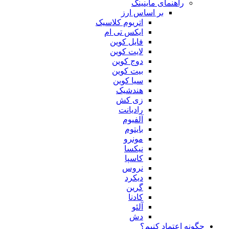
راهنمای ماینینگ
بر اساس ارز
اتریوم کلاسیک
ایکس تی ام
فایل کوین
لایت کوین
دوج کوین
بیت کوین
سیا کوین
هندشیک
زی کش
رادیانت
آلفیوم
بایتوم
مونرو
نیکسا
کاسپا
نروس
دیکرد
گرین
کادنا
آلئو
دش
چگونه اعتماد کنیم؟