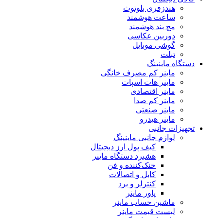
هندزفری بلوتوث
ساعت هوشمند
مچ بند هوشمند
دوربین عکاسی
گوشی موبایل
تبلت
دستگاه ماینینگ
ماینر کم مصرف خانگی
ماینر هات اسپات
ماینر اقتصادی
ماینر کم‌ صدا
ماینر صنعتی
ماینر هیدرو
تجهیزات جانبی
لوازم جانبی ماینینگ
کیف پول ارز دیجیتال
هشبرد دستگاه ماینر
خنک‌کننده و فن
کابل و اتصالات
کنترلر و برد
پاور ماینر
ماشین حساب ماینر
لیست قیمت ماینر