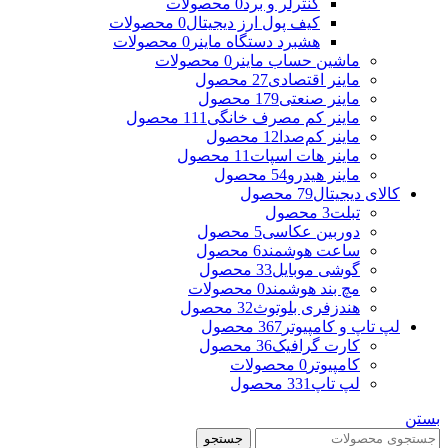
کنترلر و برد
0 محصولات
کیف پول ارز دیجیتال
0 محصولات
هشبرد دستگاه ماینر
0 محصولات
ماشین حساب ماینر
0 محصولات
ماینر اقتصادی
27 محصول
ماینر صنعتی
179 محصول
ماینر کم مصرف خانگی
111 محصول
ماینر کم‌صدا
12 محصول
ماینر هات اسپات
11 محصول
ماینر هیدرو
54 محصول
کالای دیجیتال
79 محصول
تبلت
3 محصول
دوربین عکاسی
5 محصول
ساعت هوشمند
6 محصول
گوشی موبایل
33 محصول
مچ بند هوشمند
0 محصولات
هندزفری بلوتوث
32 محصول
لپ تاپ و کامپیوتر
367 محصول
کارت گرافیک
36 محصول
کامپیوتر
0 محصولات
لپ تاپ
331 محصول
بستن
جستجو