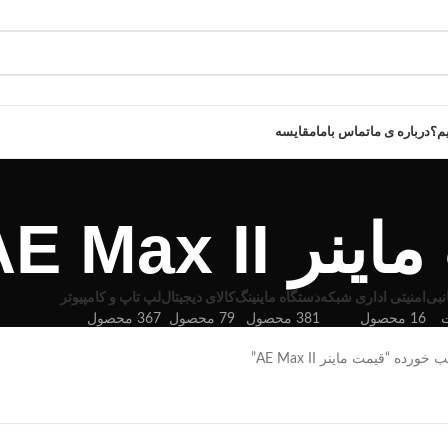
یم؟
درباره ی ما
تماس باما
مقایسه
 AE Max II
نبی
امنیتی اداری شبکه
دستگاه ماینینگ
کالای دیجیتال
لپ تاپ و کامپیوتر
16 محصول
381 محصول
79 محصول
367 محصول
ه “قیمت ماینر AE Max II”