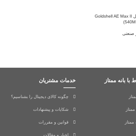
دستگاه ماینر آلئو مدل Goldshell AE Max II
(540M
ر صنعتی
 با بانه ممتاز
خدمات مشتریان
متاز
چگونه کالای دیجیتال را بشناسیم؟
ممتاز
شکایات و پیشنهادات
 ممتاز
قوانین و مقررات
اخبار و مقالات