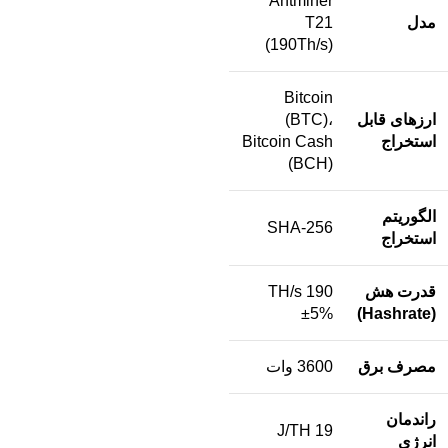
Antminer
مدل
T21
(190Th/s)
Bitcoin
ارزهای قابل
(BTC)،
استخراج
Bitcoin Cash
(BCH)
الگوریتم
SHA-256
استخراج
قدرت هش
190 TH/s
±5%
(Hashrate)
مصرف برق
3600 وات
راندمان
19 J/TH
انرژی