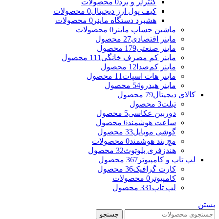
کنترلر و برد
0 محصولات
کیف پول ارز دیجیتال
0 محصولات
هشبرد دستگاه ماینر
0 محصولات
ماشین حساب ماینر
0 محصولات
ماینر اقتصادی
27 محصول
ماینر صنعتی
179 محصول
ماینر کم مصرف خانگی
111 محصول
ماینر کم‌صدا
12 محصول
ماینر هات اسپات
11 محصول
ماینر هیدرو
54 محصول
کالای دیجیتال
79 محصول
تبلت
3 محصول
دوربین عکاسی
5 محصول
ساعت هوشمند
6 محصول
گوشی موبایل
33 محصول
مچ بند هوشمند
0 محصولات
هندزفری بلوتوث
32 محصول
لپ تاپ و کامپیوتر
367 محصول
کارت گرافیک
36 محصول
کامپیوتر
0 محصولات
لپ تاپ
331 محصول
بستن
جستجو