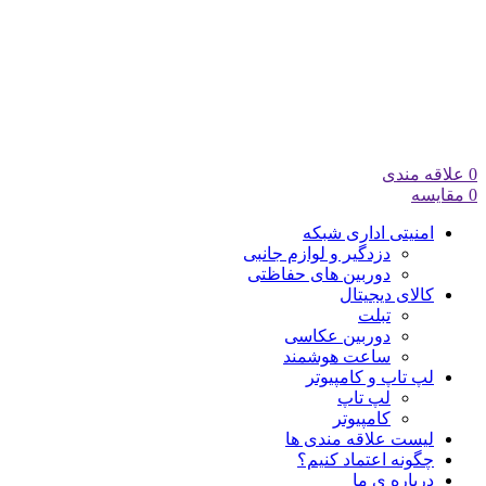
0
علاقه مندی
0
مقایسه
امنیتی اداری شبکه
دزدگیر و لوازم جانبی
دوربین های حفاظتی
کالای دیجیتال
تبلت
دوربین عکاسی
ساعت هوشمند
لپ تاپ و کامپیوتر
لپ تاپ
کامپیوتر
لیست علاقه مندی ها
چگونه اعتماد کنیم؟
درباره ی ما