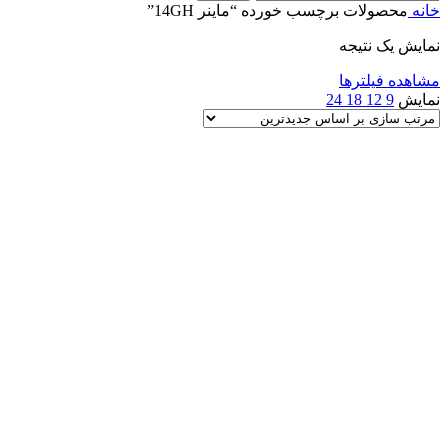
خانه
محصولات برچسب خورده “ماینر 14GH”
نمایش یک نتیجه
مشاهده فیلترها
نمایش
9
12
18
24