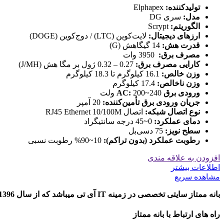
تولیدکننده:
Elphapex
مدل:
سری DG
الگوریتم:
Scrypt
ارزهای دیجیتال:
لایت‌کوین (LTC) / دوج‌کوین (DOGE)
قدرت هش:
14 گیگاهش (G)
مصرف برق:
3950 وات
کارایی مصرف برق:
0.27 – 0.32 ژول بر مگا هش (J/MH)
وزن خالص:
16.1 کیلوگرم تا 18.3 کیلوگرم
وزن ناخالص:
17.4 کیلوگرم
ورودی برق AC:
200~240 ولت
جریان ورودی برق تأمین‌کننده:
20 آمپر
نوع اتصال شبکه:
اتصال RJ45 Ethernet 10/100M
دمای عملکرد:
0~45 درجه سانتیگراد
سطح نویز:
75 دسی‌بل
رطوبت عملکرد (بدون تراکم):
10~90% رطوبت نسبی
افزودن به علاقه مندی
اطلاعات بیشتر
مشاهده سریع
بانه ممتاز سایتی تخصصی در زمینه IT آی تی میباشد که از سال 1396 تاکنون به ارایه خدمات در خصوص معرفی و مقایسه محصولات دیجیتال در شهر بانه پرداخته است.
راه های ارتباط با بانه ممتاز