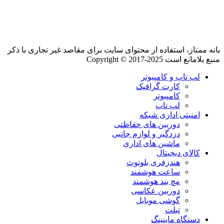
بانه ممتاز، استفاده از محتوای سایت برای مقاصد غیر تجاری با ذکر
منبع بلامانع است Copyright © 2017-2025
لپ تاپ و کامپیوتر
کارت گرافیک
کامپیوتر
لپ تاپ
امنیتی اداری شبکه
دوربین های حفاظتی
دزدگیر و لوازم جانبی
ماشین های اداری
کالای دیجیتال
هندزفری بلوتوث
ساعت هوشمند
مچ بند هوشمند
دوربین عکاسی
گوشی موبایل
تبلت
دستگاه ماینینگ