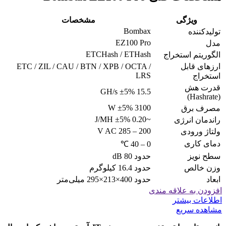
ویژگی
مشخصات
Bombax
تولیدکننده
EZ100 Pro
مدل
ETCHash / ETHash
الگوریتم استخراج
ارزهای قابل
ETC / ZIL / CAU / BTN / XPB / OCTA /
LRS
استخراج
قدرت هش
15.5 GH/s ±5%
(Hashrate)
3100 W ±5%
مصرف برق
~0.20 J/MH ±5%
راندمان انرژی
200 – 285 V AC
ولتاژ ورودی
دمای کاری
0 – 40 ℃
سطح نویز
حدود 80 dB
وزن خالص
حدود 16.4 کیلوگرم
ابعاد
حدود 400×213×295 میلی‌متر
افزودن به علاقه مندی
اطلاعات بیشتر
مشاهده سریع