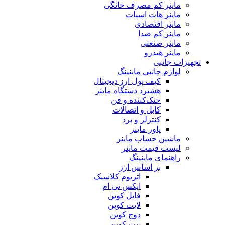
ماینر کم مصرف خانگی
ماینر هات اسپات
ماینر اقتصادی
ماینر کم‌ صدا
ماینر صنعتی
ماینر هیدرو
تجهیزات جانبی
لوازم جانبی ماینینگ
کیف پول ارز دیجیتال
هشبرد دستگاه ماینر
خنک‌کننده و فن
کابل و اتصالات
کنترلر و برد
پاور ماینر
ماشین حساب ماینر
لیست قیمت ماینر
راهنمای ماینینگ
بر اساس ارز
اتریوم کلاسیک
ایکس تی ام
فایل کوین
لایت کوین
دوج کوین
بیت کوین