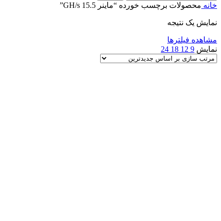
خانه
محصولات برچسب خورده “ماینر 15.5 GH/s”
نمایش یک نتیجه
مشاهده فیلترها
نمایش
9
12
18
24