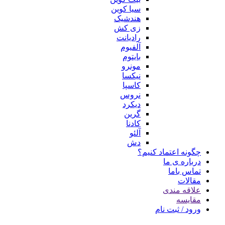
سیا کوین
هندشیک
زی کش
رادیانت
آلفیوم
بایتوم
مونرو
نیکسا
کاسپا
نروس
دیکرد
گرین
کادنا
آلئو
دش
چگونه اعتماد کنیم؟
درباره ی ما
تماس باما
مقالات
علاقه مندی
مقایسه
ورود / ثبت نام