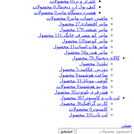
کنترلر و برد
0 محصولات
کیف پول ارز دیجیتال
0 محصولات
هشبرد دستگاه ماینر
0 محصولات
ماشین حساب ماینر
0 محصولات
ماینر اقتصادی
27 محصول
ماینر صنعتی
179 محصول
ماینر کم مصرف خانگی
111 محصول
ماینر کم‌صدا
12 محصول
ماینر هات اسپات
11 محصول
ماینر هیدرو
54 محصول
کالای دیجیتال
79 محصول
تبلت
3 محصول
دوربین عکاسی
5 محصول
ساعت هوشمند
6 محصول
گوشی موبایل
33 محصول
مچ بند هوشمند
0 محصولات
هندزفری بلوتوث
32 محصول
لپ تاپ و کامپیوتر
367 محصول
کارت گرافیک
36 محصول
کامپیوتر
0 محصولات
لپ تاپ
331 محصول
بستن
جستجو