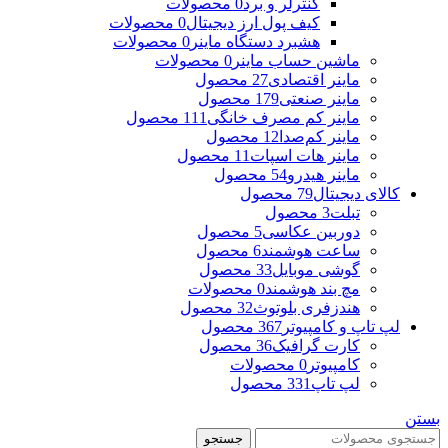
کنترلر و برد
0 محصولات
کیف پول ارز دیجیتال
0 محصولات
هشبرد دستگاه ماینر
0 محصولات
ماشین حساب ماینر
0 محصولات
ماینر اقتصادی
27 محصول
ماینر صنعتی
179 محصول
ماینر کم مصرف خانگی
111 محصول
ماینر کم‌صدا
12 محصول
ماینر هات اسپات
11 محصول
ماینر هیدرو
54 محصول
کالای دیجیتال
79 محصول
تبلت
3 محصول
دوربین عکاسی
5 محصول
ساعت هوشمند
6 محصول
گوشی موبایل
33 محصول
مچ بند هوشمند
0 محصولات
هندزفری بلوتوث
32 محصول
لپ تاپ و کامپیوتر
367 محصول
کارت گرافیک
36 محصول
کامپیوتر
0 محصولات
لپ تاپ
331 محصول
بستن
جستجو