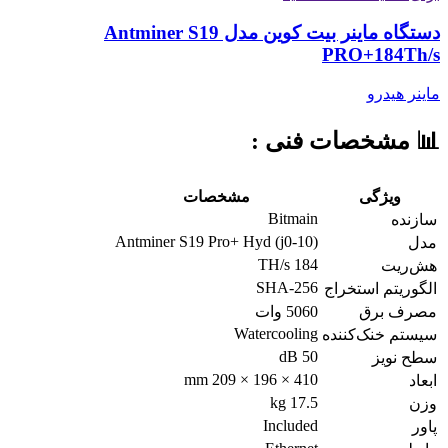
دستگاه ماینر بیت کوین مدل Antminer S19
PRO+184Th/s
ماینر هیدرو
📊
مشخصات فنی :
ویژگی
مشخصات
Bitmain
سازنده
Antminer S19 Pro+ Hyd (j0-10)
مدل
184 TH/s
هش‌ریت
SHA-256
الگوریتم استخراج
مصرف برق
5060 وات
Watercooling
سیستم خنک‌کننده
50 dB
سطح نویز
410 × 196 × 209 mm
ابعاد
17.5 kg
وزن
Included
پاور