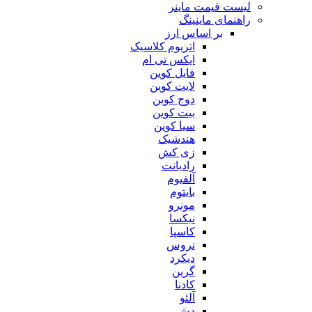
لیست قیمت ماینر
راهنمای ماینینگ
بر اساس ارز
اتریوم کلاسیک
ایکس تی ام
فایل کوین
لایت کوین
دوج کوین
بیت کوین
سیا کوین
هندشیک
زی کش
رادیانت
آلفیوم
بایتوم
مونرو
نیکسا
کاسپا
نروس
دیکرد
گرین
کادنا
آلئو
دش