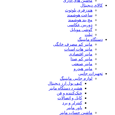
ماشین های اداری
کالای دیجیتال
هندزفری بلوتوث
ساعت هوشمند
مچ بند هوشمند
دوربین عکاسی
گوشی موبایل
تبلت
دستگاه ماینینگ
ماینر کم مصرف خانگی
ماینر هات اسپات
ماینر اقتصادی
ماینر کم‌ صدا
ماینر صنعتی
ماینر هیدرو
تجهیزات جانبی
لوازم جانبی ماینینگ
کیف پول ارز دیجیتال
هشبرد دستگاه ماینر
خنک‌کننده و فن
کابل و اتصالات
کنترلر و برد
پاور ماینر
ماشین حساب ماینر