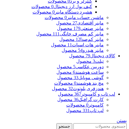
کنترلر و برد
0 محصولات
کیف پول ارز دیجیتال
0 محصولات
هشبرد دستگاه ماینر
0 محصولات
ماشین حساب ماینر
0 محصولات
ماینر اقتصادی
27 محصول
ماینر صنعتی
179 محصول
ماینر کم مصرف خانگی
111 محصول
ماینر کم‌صدا
12 محصول
ماینر هات اسپات
11 محصول
ماینر هیدرو
54 محصول
کالای دیجیتال
79 محصول
تبلت
3 محصول
دوربین عکاسی
5 محصول
ساعت هوشمند
6 محصول
گوشی موبایل
33 محصول
مچ بند هوشمند
0 محصولات
هندزفری بلوتوث
32 محصول
لپ تاپ و کامپیوتر
367 محصول
کارت گرافیک
36 محصول
کامپیوتر
0 محصولات
لپ تاپ
331 محصول
بستن
جستجو