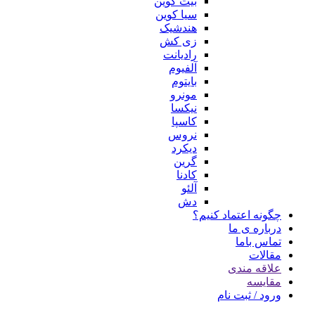
بیت کوین
سیا کوین
هندشیک
زی کش
رادیانت
آلفیوم
بایتوم
مونرو
نیکسا
کاسپا
نروس
دیکرد
گرین
کادنا
آلئو
دش
چگونه اعتماد کنیم؟
درباره ی ما
تماس باما
مقالات
علاقه مندی
مقایسه
ورود / ثبت نام