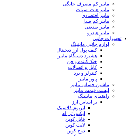
ماینر کم مصرف خانگی
ماینر هات اسپات
ماینر اقتصادی
ماینر کم‌ صدا
ماینر صنعتی
ماینر هیدرو
تجهیزات جانبی
لوازم جانبی ماینینگ
کیف پول ارز دیجیتال
هشبرد دستگاه ماینر
خنک‌کننده و فن
کابل و اتصالات
کنترلر و برد
پاور ماینر
ماشین حساب ماینر
لیست قیمت ماینر
راهنمای ماینینگ
بر اساس ارز
اتریوم کلاسیک
ایکس تی ام
فایل کوین
لایت کوین
دوج کوین