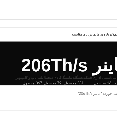
یم؟
درباره ی ما
تماس باما
مقایسه
ر 206Th/s
نبی
امنیتی اداری شبکه
دستگاه ماینینگ
کالای دیجیتال
لپ تاپ و کامپیوتر
16 محصول
381 محصول
79 محصول
367 محصول
ه “ماینر 206Th/s”