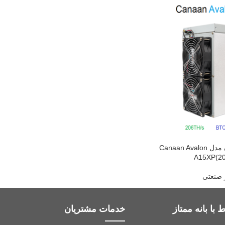
دستگاه ماینر آوالون مدل Canaan Avalon
A15XP(20
ر صنعتی
 با بانه ممتاز
خدمات مشتریان