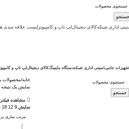
ستجو
نیتی اداری شبکه
کالای دیجیتال
لپ تاپ و کامپیوتر
لیست علاقه مندی ها
ماینر 2100 وات
تجهیزات جانبی
امنیتی اداری شبکه
دستگاه ماینینگ
کالای دیجیتال
لپ تاپ و کامپیوت
0 محصولات
16 محصول
381 محصول
79 محصول
367 محصول
خانه
محصولات برچسب
نمایش یک نتیجه
جستجو
مشاهده فیلتره
نمایش
9
12
18
4