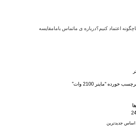
چگونه اعتماد کنیم؟
درباره ی ما
تماس باما
مقایسه
ر
 خورده “ماینر 2100 وات”
ا
2