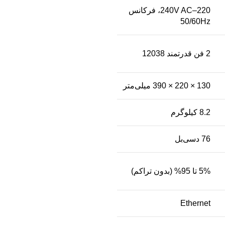
220–240V AC، فرکانس
50/60Hz
2 فن قدرتمند 12038
130 × 220 × 390 میلی‌متر
8.2 کیلوگرم
76 دسی‌بل
5% تا 95% (بدون تراکم)
Ethernet