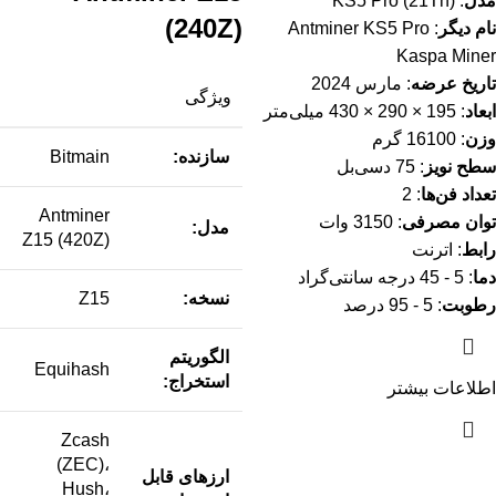
مدل
: KS5 Pro (21Th)
(240Z)
نام دیگر
: Antminer KS5 Pro
Kaspa Miner
تاریخ عرضه
: مارس 2024
ویژگی
ابعاد
: 195 × 290 × 430 میلی‌متر
وزن
: 16100 گرم
سازنده:
Bitmain
سطح نویز
: 75 دسی‌بل
تعداد فن‌ها
: 2
Antminer
توان مصرفی
: 3150 وات
مدل:
Z15 (420Z)
رابط
: اترنت
دما
: 5 - 45 درجه سانتی‌گراد
نسخه:
Z15
رطوبت
: 5 - 95 درصد
الگوریتم
Equihash
استخراج:
اطلاعات بیشتر
Zcash
(ZEC)،
ارزهای قابل
Hush،