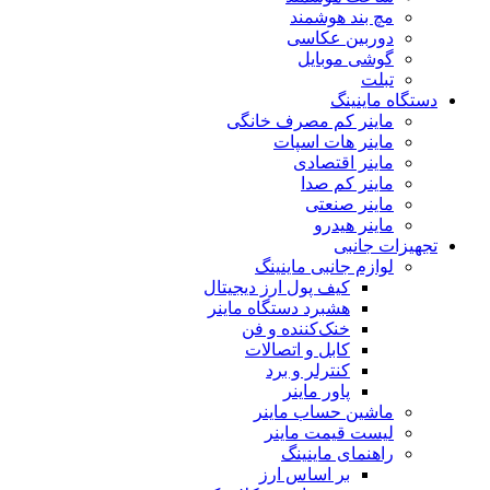
مچ بند هوشمند
دوربین عکاسی
گوشی موبایل
تبلت
دستگاه ماینینگ
ماینر کم مصرف خانگی
ماینر هات اسپات
ماینر اقتصادی
ماینر کم‌ صدا
ماینر صنعتی
ماینر هیدرو
تجهیزات جانبی
لوازم جانبی ماینینگ
کیف پول ارز دیجیتال
هشبرد دستگاه ماینر
خنک‌کننده و فن
کابل و اتصالات
کنترلر و برد
پاور ماینر
ماشین حساب ماینر
لیست قیمت ماینر
راهنمای ماینینگ
بر اساس ارز