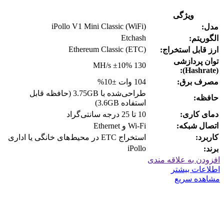
ویژگی
iPollo V1 Mini Classic (WiFi)
مدل:
Etchash
الگوریتم:
Ethereum Classic (ETC)
ارز قابل استخراج:
توان پردازشی
130 MH/s ±10%
(Hashrate):
مصرف برق:
104 وات ±10%
طراحی‌شده با 3.75GB (حافظه قابل
حافظه:
استفاده 3.6GB)
دمای کاری:
10 تا 25 درجه سانتی‌گراد
اتصال شبکه:
Wi-Fi و Ethernet
کاربرد:
استخراج ETC در محیط‌های خانگی یا اداری
iPollo
برند:
افزودن به علاقه مندی
اطلاعات بیشتر
مشاهده سریع