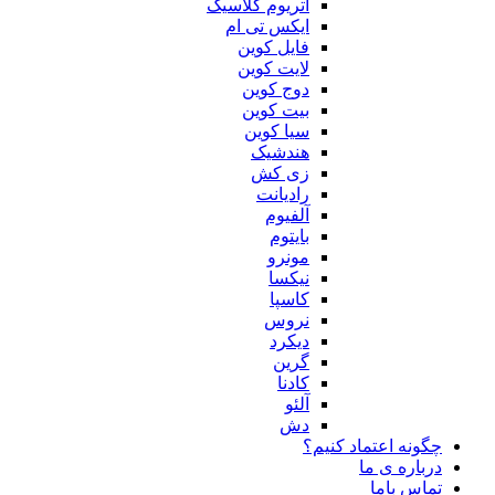
اتریوم کلاسیک
ایکس تی ام
فایل کوین
لایت کوین
دوج کوین
بیت کوین
سیا کوین
هندشیک
زی کش
رادیانت
آلفیوم
بایتوم
مونرو
نیکسا
کاسپا
نروس
دیکرد
گرین
کادنا
آلئو
دش
چگونه اعتماد کنیم؟
درباره ی ما
تماس باما