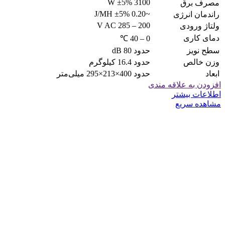
3100 W ±5%
مصرف برق
~0.20 J/MH ±5%
راندمان انرژی
200 – 285 V AC
ولتاژ ورودی
دمای کاری
0 – 40 ℃
سطح نویز
حدود 80 dB
وزن خالص
حدود 16.4 کیلوگرم
ابعاد
حدود 400×213×295 میلی‌متر
افزودن به علاقه مندی
اطلاعات بیشتر
مشاهده سریع