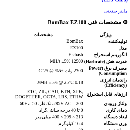
ماینر صنعتی
⚙️ مشخصات فنی BomBax EZ100
ویژگی
مشخصات
BomBax
تولیدکننده
EZ100
مدل
Etchash
الگوریتم استخراج
12500 MH/s ±5%
قدرت هش (Hashrate)
مصرف برق (Power
2300 وات ±5% @ 25°C
Consumption)
راندمان انرژی
0.18 J/MH ±5% @ 25°C
(Efficiency)
ETC, ZIL, CAU, BTN, XPB,
ارزهای قابل استخراج
DOGETHER, OCTA, LRS, ETHW
ولتاژ ورودی
200 – 285V AC، تک‌فاز، 50–60Hz
دمای کاری
0 تا 40 درجه سانتی‌گراد
ابعاد دستگاه
213 × 295 × 400 میلی‌متر
وزن دستگاه
16.4 کیلوگرم