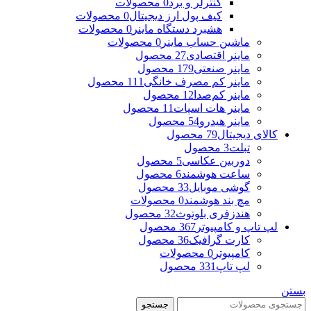
کنترلر و برد
0 محصولات
کیف پول ارز دیجیتال
0 محصولات
هشبرد دستگاه ماینر
0 محصولات
ماشین حساب ماینر
0 محصولات
ماینر اقتصادی
27 محصول
ماینر صنعتی
179 محصول
ماینر کم مصرف خانگی
111 محصول
ماینر کم‌صدا
12 محصول
ماینر هات اسپات
11 محصول
ماینر هیدرو
54 محصول
کالای دیجیتال
79 محصول
تبلت
3 محصول
دوربین عکاسی
5 محصول
ساعت هوشمند
6 محصول
گوشی موبایل
33 محصول
مچ بند هوشمند
0 محصولات
هندزفری بلوتوث
32 محصول
لپ تاپ و کامپیوتر
367 محصول
کارت گرافیک
36 محصول
کامپیوتر
0 محصولات
لپ تاپ
331 محصول
بستن
جستجو