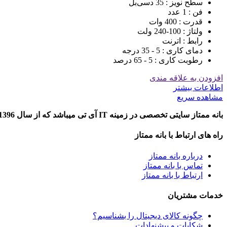
سطح نویز : 35 دسی‌بل
فن : 1 عدد
قدرت : 400 وات
ولتاژ : 100-240 ولت
رابط : اترنت
دمای کاری : 5 - 35 درجه
رطوبت کاری : 5 - 65 درصد
افزودن به علاقه مندی
اطلاعات بیشتر
مشاهده سریع
بانه ممتاز سایتی تخصصی در زمینه IT آی تی میباشد که از سال 1396 تاکنون به ارایه خدمات در خصوص معرفی و مقایسه محصولات دیجیتال در شهر بانه پرداخته است.
راه های ارتباط با بانه ممتاز
درباره بانه ممتاز
تماس با بانه ممتاز
ارتباط با بانه ممتاز
خدمات مشتریان
چگونه کالای دیجیتال را بشناسیم؟
شکایات و پیشنهادات