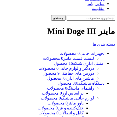
تماس باما
مقایسه
جستجو
ماینر Mini Doge III
دسته بندی ها
تجهیزات جانبی
0 محصولات
لیست قیمت ماینر
0 محصولات
امنیتی اداری شبکه
16 محصول
دزدگیر و لوازم جانبی
0 محصولات
دوربین های حفاظتی
9 محصول
ماشین های اداری
7 محصول
دستگاه ماینینگ
381 محصول
راهنمای ماینینگ
0 محصولات
بر اساس ارز
0 محصولات
لوازم جانبی ماینینگ
0 محصولات
پاور ماینر
0 محصولات
خنک‌کننده و فن
0 محصولات
کابل و اتصالات
0 محصولات