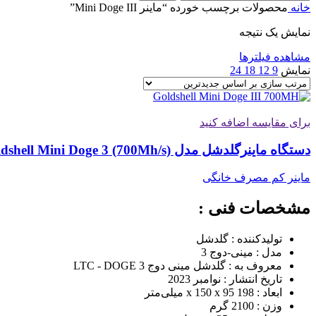
خانه
محصولات برچسب خورده “ماینر Mini Doge III”
نمایش یک نتیجه
مشاهده فیلترها
نمایش
9
12
18
24
برای مقایسه اضافه کنید
دستگاه ماینرگلدشل مدل Goldshell Mini Doge 3 (700Mh/s)
ماینر کم مصرف خانگی
مشخصات فنی :
تولیدکننده : گلدشل
مدل : مینی-دوج 3
معروف به : گلدشل مینی دوج 3 LTC - DOGE
تاریخ انتشار : نوامبر 2023
ابعاد : 198 x 150 x 95 میلی‌متر
وزن : 2100 گرم