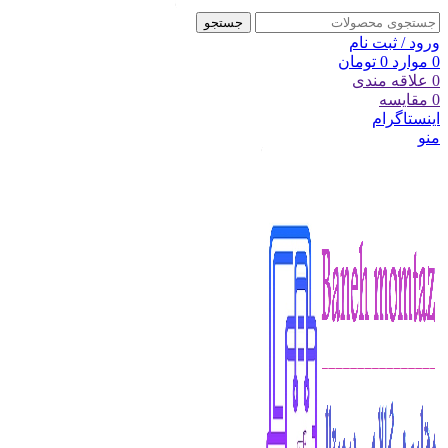
جستجو
ورود / ثبت نام
0
موارد
0
تومان
0
علاقه مندی
0
مقایسه
اینستاگرام
منو