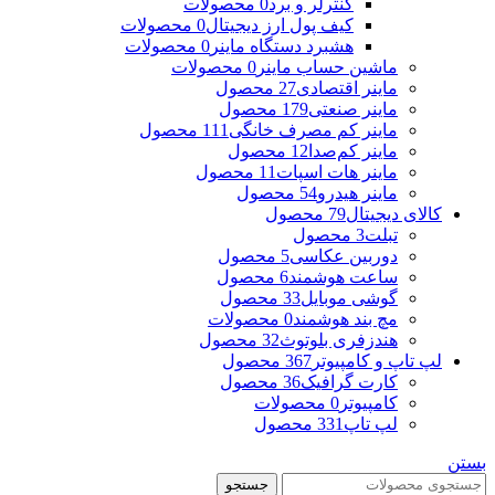
کنترلر و برد
0 محصولات
کیف پول ارز دیجیتال
0 محصولات
هشبرد دستگاه ماینر
0 محصولات
ماشین حساب ماینر
0 محصولات
ماینر اقتصادی
27 محصول
ماینر صنعتی
179 محصول
ماینر کم مصرف خانگی
111 محصول
ماینر کم‌صدا
12 محصول
ماینر هات اسپات
11 محصول
ماینر هیدرو
54 محصول
کالای دیجیتال
79 محصول
تبلت
3 محصول
دوربین عکاسی
5 محصول
ساعت هوشمند
6 محصول
گوشی موبایل
33 محصول
مچ بند هوشمند
0 محصولات
هندزفری بلوتوث
32 محصول
لپ تاپ و کامپیوتر
367 محصول
کارت گرافیک
36 محصول
کامپیوتر
0 محصولات
لپ تاپ
331 محصول
بستن
جستجو